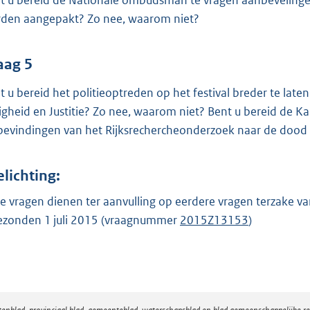
t u bereid de Nationale ombudsman te vragen aanbevelingen
den aangepakt? Zo nee, waarom niet?
aag 5
t u bereid het politieoptreden op het festival breder te late
ligheid en Justitie? Zo nee, waarom niet? Bent u bereid de 
bevindingen van het Rijksrechercheonderzoek naar de dood
elichting:
e vragen dienen ter aanvulling op eerdere vragen terzake v
ezonden 1 juli 2015 (vraagnummer
2015Z13153
)