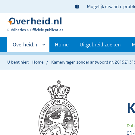
Ter
Mogelijk ervaart u prob
informatie:
U
Publicaties
Officiële publicaties
bent
Primaire
nu
Andere
Overheid.nl
Home
Uitgebreid zoeken
M
hier:
sites
navigatie
binnen
U bent hier:
Home
Kamervragen zonder antwoord nr. 2015Z131
K
Dat
01-