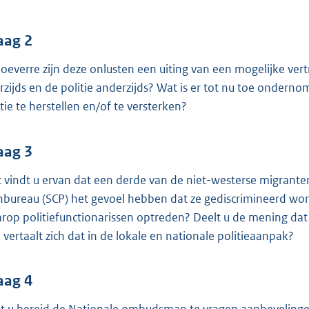
o
o
t
aag 2
t
hoeverre zijn deze onlusten een uiting van een mogelijke v
e
rzijds en de politie anderzijds? Wat is er tot nu toe onder
:
itie te herstellen en/of te versterken?
3
6
aag 3
K
b
 vindt u ervan dat een derde van de niet-westerse migranten
nbureau (SCP) het gevoel hebben dat ze gediscrimineerd wor
rop politiefunctionarissen optreden? Deelt u de mening da
 vertaalt zich dat in de lokale en nationale politieaanpak?
aag 4