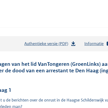
Authentieke versie (PDF)
b
Informatie
e
s
t
agen van het lid VanTongeren (GroenLinks) aan
a
er de dood van een arrestant te Den Haag (ing
n
d
s
aag 1
g
t u de berichten over de onrust in de Haagse Schilderswijk v
r
rleden man?