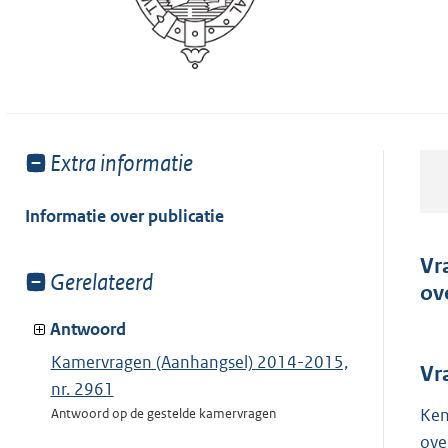
Toon
Extra informatie
meer
van:
Informatie over publicatie
Vr
Toon
Gerelateerd
ov
meer
van:
Antwoord
Kamervragen (Aanhangsel) 2014-2015,
Vr
nr. 2961
Ken
Antwoord op de gestelde kamervragen
ove