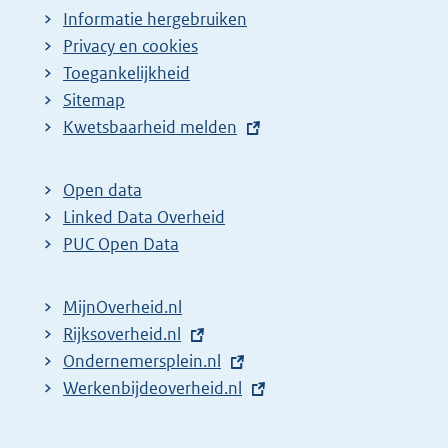
Informatie hergebruiken
Privacy en cookies
Toegankelijkheid
Sitemap
E
Kwetsbaarheid melden
x
t
Open data
e
Linked Data Overheid
r
PUC Open Data
n
e
MijnOverheid.nl
l
E
Rijksoverheid.nl
i
x
E
Ondernemersplein.nl
n
t
x
E
Werkenbijdeoverheid.nl
k
e
t
x
:
r
e
t