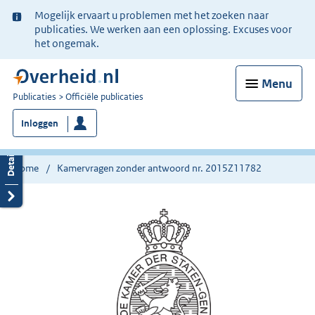
Ter
Mogelijk ervaart u problemen met het zoeken naar
informatie:
publicaties. We werken aan een oplossing. Excuses voor
het ongemak.
Menu
U
Publicaties
Officiële publicaties
bent
Inloggen
nu
hier:
Home
Kamervragen zonder antwoord nr. 2015Z11782