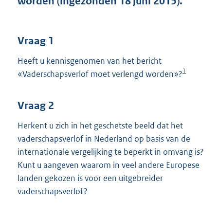
worden (ingezonden 18 juni 2015).
t
t
e
:
Vraag 1
3
6
Heeft u kennisgenomen van het bericht
K
1
«Vaderschapsverlof moet verlengd worden»?
b
Vraag 2
Herkent u zich in het geschetste beeld dat het
vaderschapsverlof in Nederland op basis van de
internationale vergelijking te beperkt in omvang is?
Kunt u aangeven waarom in veel andere Europese
landen gekozen is voor een uitgebreider
vaderschapsverlof?