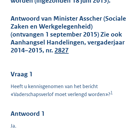
worden (ingezonden 18 juni 2015).
t
t
e
Antwoord van Minister Asscher (Sociale
:
Zaken en Werkgelegenheid)
4
2
(ontvangen 1 september 2015) Zie ook
K
Aanhangsel Handelingen, vergaderjaar
b
2014–2015, nr.
2827
Vraag 1
Heeft u kennisgenomen van het bericht
1
«Vaderschapsverlof moet verlengd worden»?
Antwoord 1
Ja.