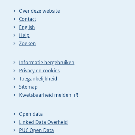
Over deze website
Contact
English
Help
Zoeken
Informatie hergebruiken
Privacy en cookies
Toegankelijkheid
Sitemap
E
Kwetsbaarheid melden
x
t
Open data
e
Linked Data Overheid
r
PUC Open Data