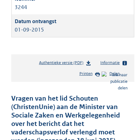
3244
01-09-2015
Authentieke versie (PDF)
b
Informatie
e
Printen
Delen
s
t
a
n
Vragen van het lid Schouten
d
(ChristenUnie) aan de Minister van
s
Sociale Zaken en Werkgelegenheid
g
r
over het bericht dat het
o
vaderschapsverlof verlengd moet
o