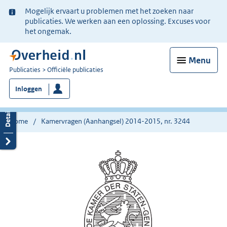
Ter
Mogelijk ervaart u problemen met het zoeken naar
informatie:
publicaties. We werken aan een oplossing. Excuses voor
het ongemak.
Menu
U
Publicaties
Officiële publicaties
bent
Inloggen
nu
hier:
Home
Kamervragen (Aanhangsel) 2014-2015, nr. 3244