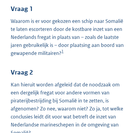
t
Vraag 1
t
e
:
Waarom is er voor gekozen een schip naar Somalië
3
te laten escorteren door de kostbare inzet van een
5
Nederlands fregat in plaats van – zoals de laatste
K
jaren gebruikelijk is – door plaatsing aan boord van
b
1
gewapende militairen?
Vraag 2
Kan hieruit worden afgeleid dat de noodzaak om
een dergelijk fregat voor andere vormen van
piraterijbestrijding bij Somalië in te zetten, is
afgenomen? Zo nee, waarom niet? Zo ja, tot welke
conclusies leidt dit voor wat betreft de inzet van
Nederlandse marineschepen in de omgeving van
Somalië?