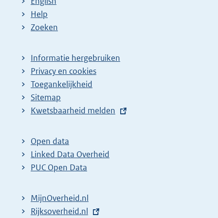
English
Help
Zoeken
Informatie hergebruiken
Privacy en cookies
Toegankelijkheid
Sitemap
E
Kwetsbaarheid melden
x
t
Open data
e
Linked Data Overheid
r
PUC Open Data
n
e
MijnOverheid.nl
l
E
Rijksoverheid.nl
i