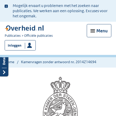
Ter
Mogelijk ervaart u problemen met het zoeken naar
informatie:
publicaties. We werken aan een oplossing. Excuses voor
het ongemak.
Menu
U
Publicaties
Officiële publicaties
bent
Inloggen
nu
hier:
Home
Kamervragen zonder antwoord nr. 2014Z14694