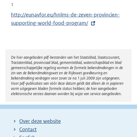
1
E
http://eunavfor.eu/hnlms-de-zeven-provincien-
x
supporting-world-food-program/
t
e
r
n
Disclaimer
De hier aangeboden pdf-bestanden van het Staatsblad, Staatscourant,
Tractatenblad, provinciaal blad, gemeenteblad, waterschapsblad en blad
e
gemeenschappelijke regeling vormen de formele bekendmakingen in de
l
zin van de Bekendmakingswet en de Rijkswet goedkeuring en
bekendmaking verdragen voor zover ze na 1 juli 2009 zijn uitgegeven.
i
Voor pdf-publicaties van vóór deze datum geldt dat alleen de in papieren
n
vorm uitgegeven bladen formele status hebben; de hier aangeboden
elektronische versies daarvan worden bij wijze van service aangeboden.
k
:
Over deze website
Contact