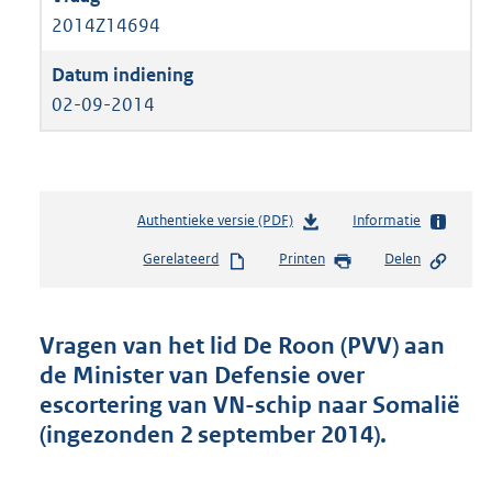
2014Z14694
02-09-2014
Authentieke versie (PDF)
b
Informatie
e
Gerelateerd
Printen
Delen
s
t
a
n
Vragen van het lid De Roon (PVV) aan
d
de Minister van Defensie over
s
escortering van VN-schip naar Somalië
g
r
(ingezonden 2 september 2014).
o
o