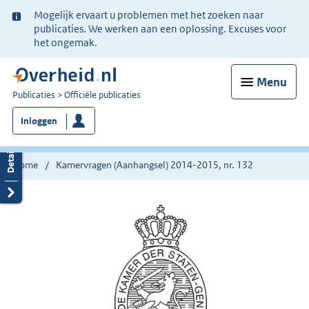
Ter
Mogelijk ervaart u problemen met het zoeken naar
informatie:
publicaties. We werken aan een oplossing. Excuses voor
het ongemak.
Menu
U
Publicaties
Officiële publicaties
bent
Inloggen
nu
hier:
Home
Kamervragen (Aanhangsel) 2014-2015, nr. 132