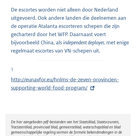
De escortes worden niet alleen door Nederland
uitgevoerd. Ook andere landen die deelnemen aan
de operatie Atalanta escorteren schepen die zijn
gecharterd door het WFP. Daarnaast voert
bijvoorbeeld China, als
independent deployer,
met enige
regelmaat escortes van VN-schepen uit.
1
E
http://eunavfor.eu/hnlms-de-zeven-provincien-
x
supporting-world-food-program/
t
e
r
n
Disclaimer
De hier aangeboden pdf-bestanden van het Staatsblad, Staatscourant,
Tractatenblad, provinciaal blad, gemeenteblad, waterschapsblad en blad
e
gemeenschappelijke regeling vormen de formele bekendmakingen in de