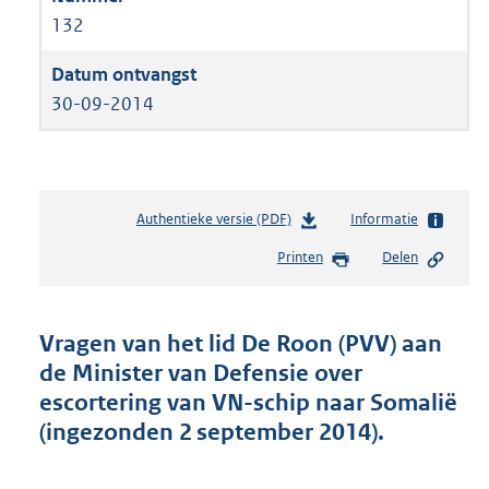
132
30-09-2014
Authentieke versie (PDF)
b
Informatie
e
Printen
Delen
s
t
a
n
Vragen van het lid De Roon (PVV) aan
d
de Minister van Defensie over
s
escortering van VN-schip naar Somalië
g
r
(ingezonden 2 september 2014).
o
o