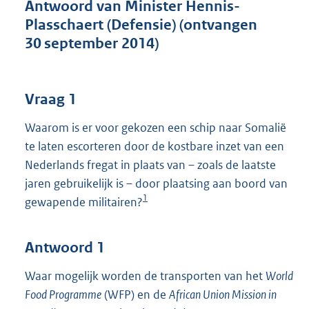
t
Antwoord van Minister Hennis-
t
Plasschaert (Defensie) (ontvangen
e
30 september 2014)
:
4
0
K
Vraag 1
b
Waarom is er voor gekozen een schip naar Somalië
te laten escorteren door de kostbare inzet van een
Nederlands fregat in plaats van – zoals de laatste
jaren gebruikelijk is – door plaatsing aan boord van
1
gewapende militairen?
Antwoord 1
Waar mogelijk worden de transporten van het
World
Food Programme
(WFP) en de
African Union Mission in