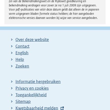
l
zin van de Bekendmakingswet en de Rijkswet goedkeuring en
bekendmaking verdragen voor zover ze na 1 juli 2009 zijn uitgegeven.
i
Voor pdf-publicaties van vóór deze datum geldt dat alleen de in papieren
n
vorm uitgegeven bladen formele status hebben; de hier aangeboden
elektronische versies daarvan worden bij wijze van service aangeboden.
k
:
Over deze website
Contact
English
Help
Zoeken
Informatie hergebruiken
Privacy en cookies
Toegankelijkheid
Sitemap
E
Kwetsbaarheid melden