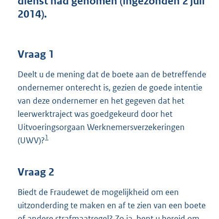
dienst had genomen (ingezonden 2 juli
t
2014).
t
e
:
3
Vraag 1
6
K
Deelt u de mening dat de boete aan de betreffende
b
ondernemer onterecht is, gezien de goede intentie
van deze ondernemer en het gegeven dat het
leerwerktraject was goedgekeurd door het
Uitvoeringsorgaan Werknemersverzekeringen
1
(UWV)?
Vraag 2
Biedt de Fraudewet de mogelijkheid om een
uitzonderding te maken en af te zien van een boete
of andere strafmaatregel? Zo ja, bent u bereid om