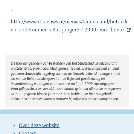
1
E
http://www.rtlnieuws.nl/nieuws/binnenland/betrokk
x
en-ondernemer-helpt-jongere-12000-euro-boete
t
e
r
n
Disclaimer
De hier aangeboden pdf-bestanden van het Staatsblad, Staatscourant,
Tractatenblad, provinciaal blad, gemeenteblad, waterschapsblad en blad
e
gemeenschappelijke regeling vormen de formele bekendmakingen in de
l
zin van de Bekendmakingswet en de Rijkswet goedkeuring en
bekendmaking verdragen voor zover ze na 1 juli 2009 zijn uitgegeven.
i
Voor pdf-publicaties van vóór deze datum geldt dat alleen de in papieren
n
vorm uitgegeven bladen formele status hebben; de hier aangeboden
elektronische versies daarvan worden bij wijze van service aangeboden.
k
:
Over deze website
Contact