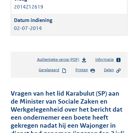
2014Z12619
02-07-2014
Authentieke versie (PDF)
b
Informatie
e
Gerelateerd
Printen
Delen
s
t
a
n
Vragen van het lid Karabulut (SP) aan
d
de Minister van Sociale Zaken en
s
Werkgelegenheid over het bericht dat
g
r
een ondernemer een boete heeft
o
gekregen nadat hij een Wajonger in
o