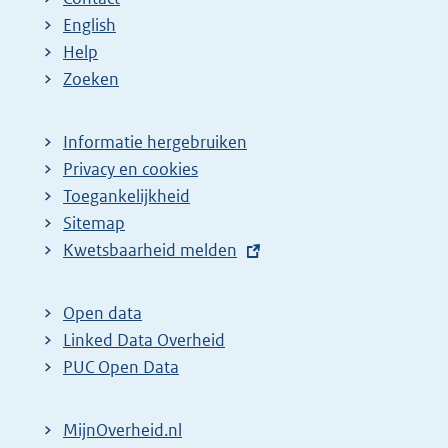
English
Help
Zoeken
Informatie hergebruiken
Privacy en cookies
Toegankelijkheid
Sitemap
E
Kwetsbaarheid melden
x
t
Open data
e
Linked Data Overheid
r
PUC Open Data
n
e
MijnOverheid.nl
l