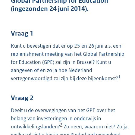
Global Partnership for Education
t
(ingezonden 24 juni 2014).
t
e
:
3
Vraag 1
8
K
Kunt u bevestigen dat er op 25 en 26 juni a.s. een
b
replenishment meeting van het Global Partnership
for Education (GPE) zal zijn in Brussel? Kunt u
aangeven of en zo ja hoe Nederland
1
vertegenwoordigd zal zijn bij deze bijeenkomst?
Vraag 2
Deelt u de overwegingen van het GPE over het
belang van investeringen in onderwijs in
2
ontwikkelingslanden?
Zo neen, waarom niet? Zo ja,
welke rol ziet u hierin voor Nederland weggelegd,