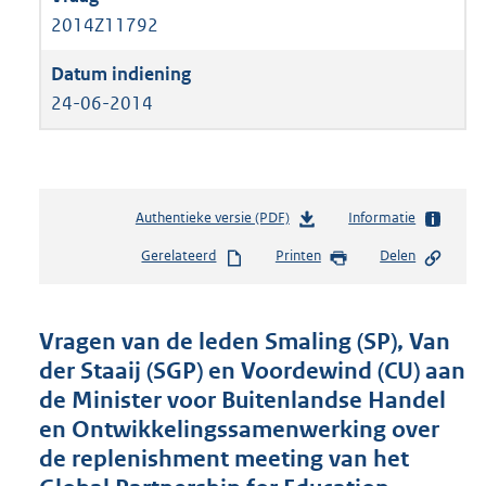
2014Z11792
24-06-2014
Authentieke versie (PDF)
b
Informatie
e
Gerelateerd
Printen
Delen
s
t
a
n
Vragen van de leden Smaling (SP), Van
d
der Staaij (SGP) en Voordewind (CU) aan
s
de Minister voor Buitenlandse Handel
g
r
en Ontwikkelingssamenwerking over
o
de replenishment meeting van het
o