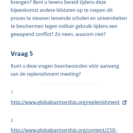
brengen? Bent u tevens bereid tijdens deze
bijeenkomst andere lidstaten op te roepen dit
proces te steunen teneinde scholen en universiteiten
te beschermen tegen militair gebruik tijdens een
gewapend conflict? Zo neen, waarom niet?
Vraag 5
Kunt u deze vragen beantwoorden vóór aanvang
van de replenishment meeting?
1
E
http://www.globalpartnership.org/replenishment
x
t
2
e
E
http://www.globalpartnership.org/content/250-