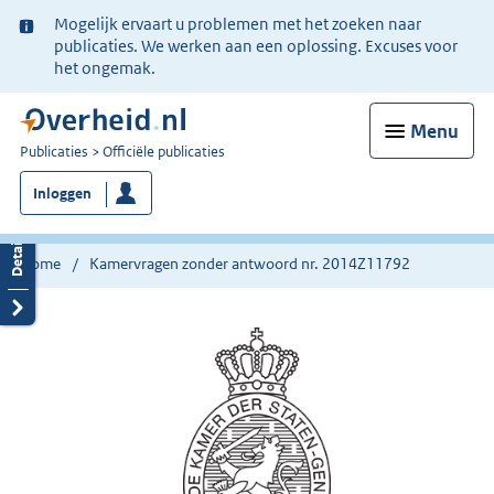
Ter
Mogelijk ervaart u problemen met het zoeken naar
informatie:
publicaties. We werken aan een oplossing. Excuses voor
het ongemak.
Menu
U
Publicaties
Officiële publicaties
bent
Inloggen
nu
hier:
Home
Kamervragen zonder antwoord nr. 2014Z11792