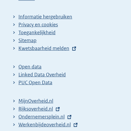
Informatie hergebruiken
Privacy en cookies
Toegankelijkheid
Sitemap
E
Kwetsbaarheid melden
x
t
Open data
e
Linked Data Overheid
r
PUC Open Data
n
e
MijnOverheid.nl
l
E
Rijksoverheid.nl
i
x
E
Ondernemersplein.nl
n
t
x
E
Werkenbijdeoverheid.nl
k