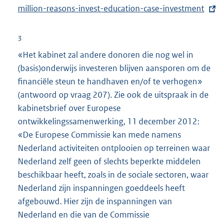
r
x
million-reasons-invest-education-case-investment
n
t
e
e
3
l
r
«Het kabinet zal andere donoren die nog wel in
i
n
(basis)onderwijs investeren blijven aansporen om de
n
e
financiële steun te handhaven en/of te verhogen»
k
l
(antwoord op vraag 207). Zie ook de uitspraak in de
:
i
kabinetsbrief over Europese
n
ontwikkelingssamenwerking, 11 december 2012:
k
«De Europese Commissie kan mede namens
:
Nederland activiteiten ontplooien op terreinen waar
Nederland zelf geen of slechts beperkte middelen
beschikbaar heeft, zoals in de sociale sectoren, waar
Nederland zijn inspanningen goeddeels heeft
afgebouwd. Hier zijn de inspanningen van
Nederland en die van de Commissie