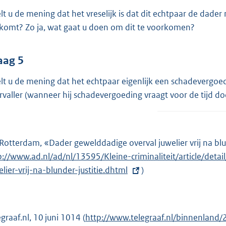
lt u de mening dat het vreselijk is dat dit echtpaar de dader 
komt? Zo ja, wat gaat u doen om dit te voorkomen?
aag 5
lt u de mening dat het echtpaar eigenlijk een schadevergoe
rvaller (wanneer hij schadevergoeding vraagt voor de tijd d
Rotterdam, «Dader gewelddadige overval juwelier vrij na blun
p://www.ad.nl/ad/nl/13595/Kleine-criminaliteit/article/de
elier-vrij-na-blunder-justitie.dhtml
)
egraaf.nl, 10 juni 1014 (
E
http://www.telegraaf.nl/binnenland