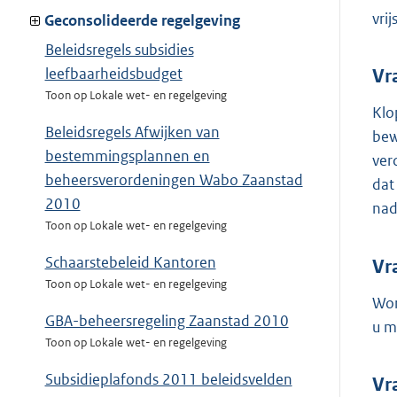
vri
Geconsolideerde regelgeving
Beleidsregels subsidies
leefbaarheidsbudget
Vr
Toon op Lokale wet- en regelgeving
Klo
Beleidsregels Afwijken van
bew
bestemmingsplannen en
ver
beheersverordeningen Wabo Zaanstad
dat
2010
nad
Toon op Lokale wet- en regelgeving
Schaarstebeleid Kantoren
Vr
Toon op Lokale wet- en regelgeving
Wor
GBA-beheersregeling Zaanstad 2010
u m
Toon op Lokale wet- en regelgeving
Subsidieplafonds 2011 beleidsvelden
Vr