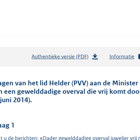
Authentieke versie (PDF)
b
Informatie
e
s
t
agen van het lid Helder (PVV) aan de Minister 
a
n een gewelddadige overval die vrij komt doo
n
juni 2014).
d
s
g
aag 1
r
t u de berichten: «Dader gewelddadige overval juwelier vrij 