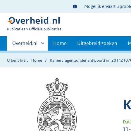
Ter
Mogelijk ervaart u prob
informatie:
U
Publicaties
Officiële publicaties
bent
Primaire
nu
Andere
Overheid.nl
Home
Uitgebreid zoeken
M
hier:
sites
navigatie
binnen
U bent hier:
Home
Kamervragen zonder antwoord nr. 2014Z107
K
Dat
11