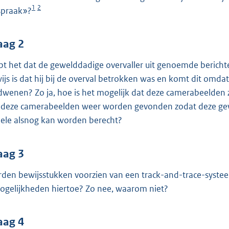
o
1
2
jspraak»?
o
t
t
aag 2
e
pt het dat de gewelddadige overvaller uit genoemde berichte
:
ijs is dat hij bij de overval betrokken was en komt dit omda
3
dwenen? Zo ja, hoe is het mogelijk dat deze camerabeelden 
6
 deze camerabeelden weer worden gevonden zodat deze gewe
K
ele alsnog kan worden berecht?
b
aag 3
den bewijsstukken voorzien van een track-and-trace-systee
ogelijkheden hiertoe? Zo nee, waarom niet?
aag 4