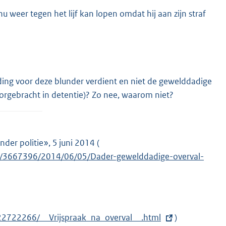
nu weer tegen het lijf kan lopen omdat hij aan zijn straf
ding voor deze blunder verdient en niet de gewelddadige
oorgebracht in detentie)? Zo nee, waarom niet?
der politie», 5 juni 2014 (
E
tail/3667396/2014/06/05/Dader-gewelddadige-overval-
x
t
e
r
n
/22722266/__Vrijspraak_na_overval__.html
)
e