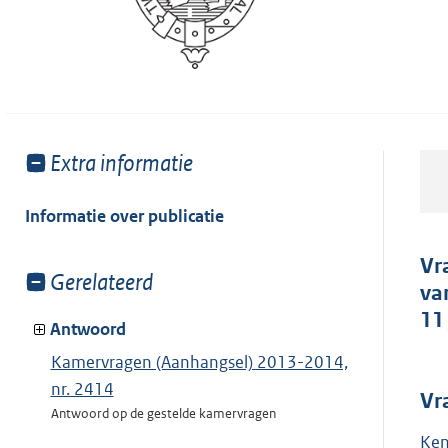
Toon
Extra informatie
meer
van:
Informatie over publicatie
Vr
Toon
Gerelateerd
va
meer
11 
van:
Antwoord
Kamervragen (Aanhangsel) 2013-2014,
nr. 2414
Vr
Antwoord op de gestelde kamervragen
Ken