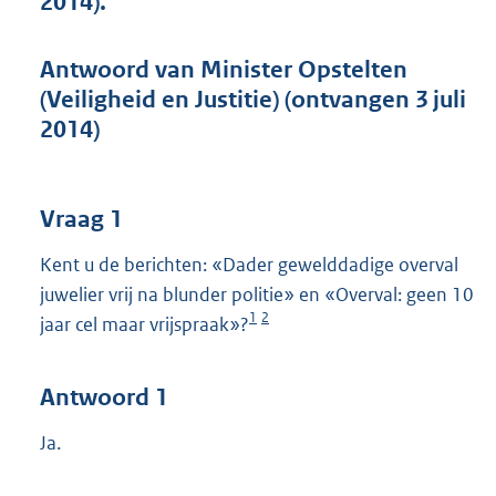
2014).
t
t
e
Antwoord van Minister Opstelten
:
(Veiligheid en Justitie) (ontvangen 3 juli
4
0
2014)
K
b
Vraag 1
Kent u de berichten: «Dader gewelddadige overval
juwelier vrij na blunder politie» en «Overval: geen 10
1
2
jaar cel maar vrijspraak»?
Antwoord 1
Ja.