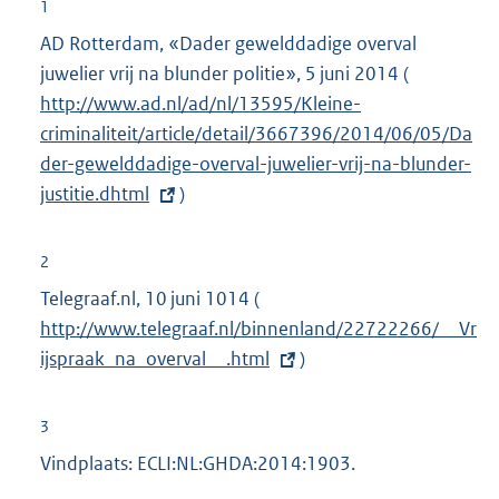
1
AD Rotterdam, «Dader gewelddadige overval
juwelier vrij na blunder politie», 5 juni 2014 (
E
http://www.ad.nl/ad/nl/13595/Kleine-
x
criminaliteit/article/detail/3667396/2014/06/05/Da
t
der-gewelddadige-overval-juwelier-vrij-na-blunder-
e
justitie.dhtml
)
r
n
e
2
l
Telegraaf.nl, 10 juni 1014 (
E
i
http://www.telegraaf.nl/binnenland/22722266/__Vr
x
n
ijspraak_na_overval__.html
t
)
k
e
:
r
3
n
Vindplaats: ECLI:NL:GHDA:2014:1903.
e