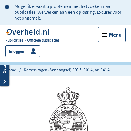
Ter
Mogelijk ervaart u problemen met het zoeken naar
informatie:
publicaties. We werken aan een oplossing. Excuses voor
het ongemak.
Menu
U
Publicaties
Officiële publicaties
bent
Inloggen
nu
hier:
Home
Kamervragen (Aanhangsel) 2013-2014, nr. 2414