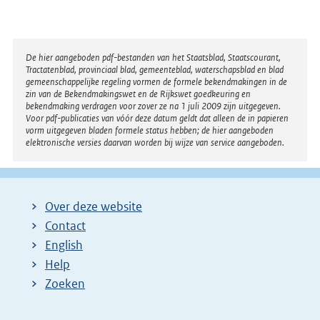
l
i
n
Disclaimer
De hier aangeboden pdf-bestanden van het Staatsblad, Staatscourant,
k
Tractatenblad, provinciaal blad, gemeenteblad, waterschapsblad en blad
:
gemeenschappelijke regeling vormen de formele bekendmakingen in de
zin van de Bekendmakingswet en de Rijkswet goedkeuring en
bekendmaking verdragen voor zover ze na 1 juli 2009 zijn uitgegeven.
Voor pdf-publicaties van vóór deze datum geldt dat alleen de in papieren
vorm uitgegeven bladen formele status hebben; de hier aangeboden
elektronische versies daarvan worden bij wijze van service aangeboden.
Over deze website
Contact
English
Help
Zoeken