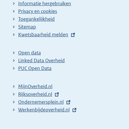
Informatie hergebruiken
Privacy en cookies
Toegankelijkheid
Sitemap
E
Kwetsbaarheid melden
x
t
Open data
e
Linked Data Overheid
r
PUC Open Data
n
e
MijnOverheid.nl
l
E
Rijksoverheid.nl
i
x
E
Ondernemersplein.nl
n
t
x
E
Werkenbijdeoverheid.nl
k
e
t
x
:
r
e
t