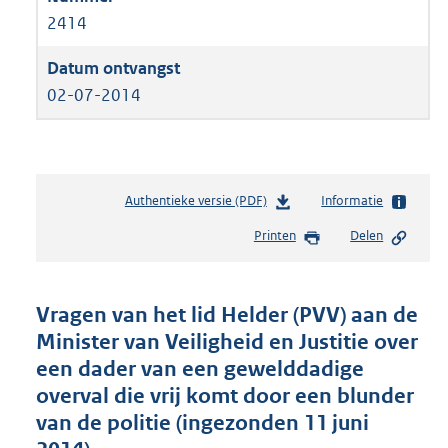
2414
02-07-2014
Authentieke versie (PDF)
b
Informatie
e
Printen
Delen
s
t
a
n
Vragen van het lid Helder (PVV) aan de
d
Minister van Veiligheid en Justitie over
s
een dader van een gewelddadige
g
r
overval die vrij komt door een blunder
o
van de politie (ingezonden 11 juni
o