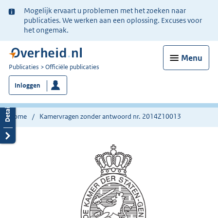
Ter
Mogelijk ervaart u problemen met het zoeken naar
informatie:
publicaties. We werken aan een oplossing. Excuses voor
het ongemak.
Menu
U
Publicaties
Officiële publicaties
bent
Inloggen
nu
hier:
Home
Kamervragen zonder antwoord nr. 2014Z10013