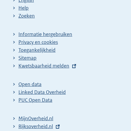
English
Help
Zoeken
Informatie hergebruiken
Privacy en cookies
Toegankelijkheid
Sitemap
E
Kwetsbaarheid melden
x
t
Open data
e
Linked Data Overheid
r
PUC Open Data
n
e
MijnOverheid.nl
l
E
Rijksoverheid.nl
i