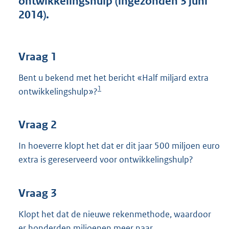
ontwikkelingshulp (ingezonden 3 juni
t
2014).
t
e
:
3
Vraag 1
5
K
Bent u bekend met het bericht «Half miljard extra
b
1
ontwikkelingshulp»?
Vraag 2
In hoeverre klopt het dat er dit jaar 500 miljoen euro
extra is gereserveerd voor ontwikkelingshulp?
Vraag 3
Klopt het dat de nieuwe rekenmethode, waardoor
er honderden miljoenen meer naar