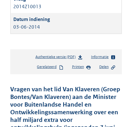
2014Z10013
03-06-2014
Authentieke versie (PDF)
b
Informatie
e
Gerelateerd
Printen
Delen
s
t
a
n
Vragen van het lid Van Klaveren (Groep
d
Bontes/Van Klaveren) aan de Minister
s
voor Buitenlandse Handel en
g
r
Ontwikkelingssamenwerking over een
o
half miljard extra voor
o