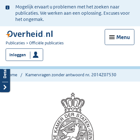
Ter
Mogelijk ervaart u problemen met het zoeken naar
informatie:
publicaties. We werken aan een oplossing. Excuses voor
het ongemak.
Menu
U
Publicaties
Officiële publicaties
bent
Inloggen
nu
hier:
Home
Kamervragen zonder antwoord nr. 2014Z07530