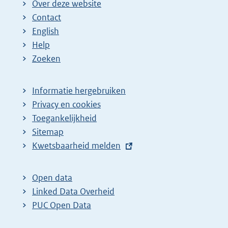
Over deze website
Contact
English
Help
Zoeken
Informatie hergebruiken
Privacy en cookies
Toegankelijkheid
Sitemap
E
Kwetsbaarheid melden
x
t
Open data
e
Linked Data Overheid
r
PUC Open Data
n
e