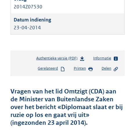
2014Z07530
23-04-2014
Authentieke versie (PDF)
b
Informatie
e
Gerelateerd
Printen
Delen
s
t
a
n
Vragen van het lid Omtzigt (CDA) aan
d
de Minister van Buitenlandse Zaken
s
over het bericht «Diplomaat slaat er bij
g
r
ruzie op los en gaat vrij uit»
o
(ingezonden 23 april 2014).
o