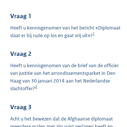
t
t
e
Vraag 1
:
4
Heeft u kennisgenomen van het bericht «Diplomaat
1
1
slaat er bij ruzie op los en gaat vrij uit»?
K
b
Vraag 2
Heeft u kennisgenomen van de brief van de officier
van justitie van het arrondissementsparket in Den
Haag van 30 januari 2014 aan het Nederlandse
2
slachtoffer?
Vraag 3
Acht u het bewezen dat de Afghaanse diplomaat
meerdere malen met zijn vuist geslagen heeft en