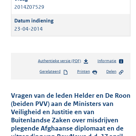
2014Z07529
23-04-2014
Authentieke versie (PDF)
b
Informatie
e
Gerelateerd
Printen
Delen
s
t
a
n
Vragen van de leden Helder en De Roon
d
(beiden PVV) aan de Ministers van
s
Veiligheid en Justitie en van
g
r
Buitenlandse Zaken over misdrijven
o
plegende Afghaanse diplomaat en de
o