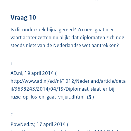
Vraag 10
Is dit onderzoek bijna gereed? Zo nee, gaat u er
vaart achter zetten nu blijkt dat diplomaten zich nog
steeds niets van de Nederlandse wet aantrekken?
1
AD.nl, 19 april 2014 (
E
http://www.ad.nl/ad/nl/1012/Nederland/article/deta
x
il/3638243/2014/04/19/Diplomaat-slaat-er-bij-
t
ruzie-op-los-en-gaat-vrijuit.dhtml
e
)
r
n
2
e
PowNed.tv, 17 april 2014 (
E
l