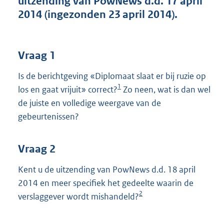
uitzending van PowNews d.d. 17 april
t
2014 (ingezonden 23 april 2014).
t
e
:
4
Vraag 1
0
K
Is de berichtgeving «Diplomaat slaat er bij ruzie op
b
1
los en gaat vrijuit» correct?
Zo neen, wat is dan wel
de juiste en volledige weergave van de
gebeurtenissen?
Vraag 2
Kent u de uitzending van PowNews d.d. 18 april
2014 en meer specifiek het gedeelte waarin de
2
verslaggever wordt mishandeld?