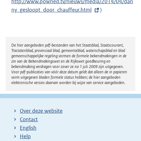
http://www.powned.tv/nieuws/media/2014/04/dan
x
i
ny_gesloopt_door_chauffeur.html
t
)
n
e
k
r
:
n
e
Disclaimer
De hier aangeboden pdf-bestanden van het Staatsblad, Staatscourant,
Tractatenblad, provinciaal blad, gemeenteblad, waterschapsblad en blad
l
gemeenschappelijke regeling vormen de formele bekendmakingen in de
i
zin van de Bekendmakingswet en de Rijkswet goedkeuring en
bekendmaking verdragen voor zover ze na 1 juli 2009 zijn uitgegeven.
n
Voor pdf-publicaties van vóór deze datum geldt dat alleen de in papieren
k
vorm uitgegeven bladen formele status hebben; de hier aangeboden
elektronische versies daarvan worden bij wijze van service aangeboden.
:
Over deze website
Contact
English
Help