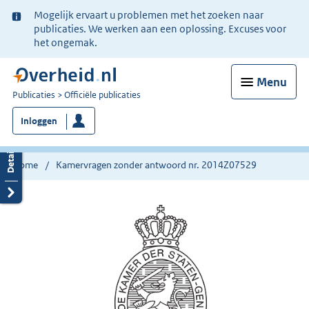
Ter
Mogelijk ervaart u problemen met het zoeken naar
informatie:
publicaties. We werken aan een oplossing. Excuses voor
het ongemak.
Menu
U
Publicaties
Officiële publicaties
bent
Inloggen
nu
hier:
Home
Kamervragen zonder antwoord nr. 2014Z07529