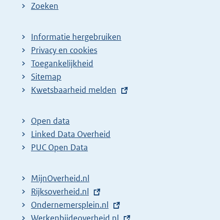
Zoeken
Informatie hergebruiken
Privacy en cookies
Toegankelijkheid
Sitemap
E
Kwetsbaarheid melden
x
t
Open data
e
Linked Data Overheid
r
PUC Open Data
n
e
MijnOverheid.nl
l
E
Rijksoverheid.nl
i
x
E
Ondernemersplein.nl
n
t
x
E
Werkenbijdeoverheid.nl