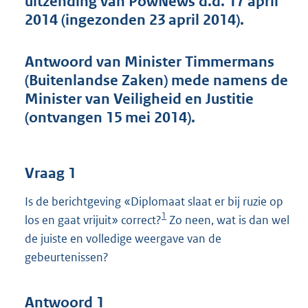
uitzending van PowNews d.d. 17 april
t
2014 (ingezonden 23 april 2014).
t
e
:
Antwoord van Minister Timmermans
4
6
(Buitenlandse Zaken) mede namens de
K
Minister van Veiligheid en Justitie
b
(ontvangen 15 mei 2014).
Vraag 1
Is de berichtgeving «Diplomaat slaat er bij ruzie op
1
los en gaat vrijuit» correct?
Zo neen, wat is dan wel
de juiste en volledige weergave van de
gebeurtenissen?
Antwoord 1