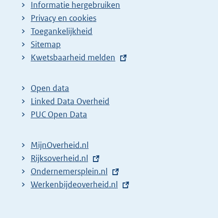
Informatie hergebruiken
Privacy en cookies
Toegankelijkheid
Sitemap
E
Kwetsbaarheid melden
x
t
Open data
e
Linked Data Overheid
r
PUC Open Data
n
e
MijnOverheid.nl
l
E
Rijksoverheid.nl
i
x
E
Ondernemersplein.nl
n
t
x
E
Werkenbijdeoverheid.nl
k
e
t
x
:
r
e
t