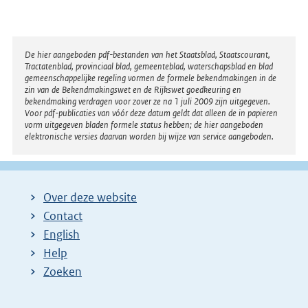
k
r
:
n
e
Disclaimer
De hier aangeboden pdf-bestanden van het Staatsblad, Staatscourant,
Tractatenblad, provinciaal blad, gemeenteblad, waterschapsblad en blad
l
gemeenschappelijke regeling vormen de formele bekendmakingen in de
i
zin van de Bekendmakingswet en de Rijkswet goedkeuring en
bekendmaking verdragen voor zover ze na 1 juli 2009 zijn uitgegeven.
n
Voor pdf-publicaties van vóór deze datum geldt dat alleen de in papieren
k
vorm uitgegeven bladen formele status hebben; de hier aangeboden
elektronische versies daarvan worden bij wijze van service aangeboden.
:
Over deze website
Contact
English
Help
Zoeken