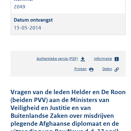
2049
15-05-2014
Authentieke versie (PDF)
b
Informatie
e
Printen
Delen
s
t
a
n
Vragen van de leden Helder en De Roon
d
(beiden PVV) aan de Ministers van
s
Veiligheid en Justitie en van
g
r
Buitenlandse Zaken over misdrijven
o
plegende Afghaanse diplomaat en de
o