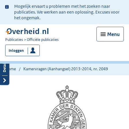
Ter
Mogelijk ervaart u problemen met het zoeken naar
informatie:
publicaties. We werken aan een oplossing. Excuses voor
het ongemak.
Menu
U
Publicaties
Officiële publicaties
bent
Inloggen
nu
hier:
Home
Kamervragen (Aanhangsel) 2013-2014, nr. 2049