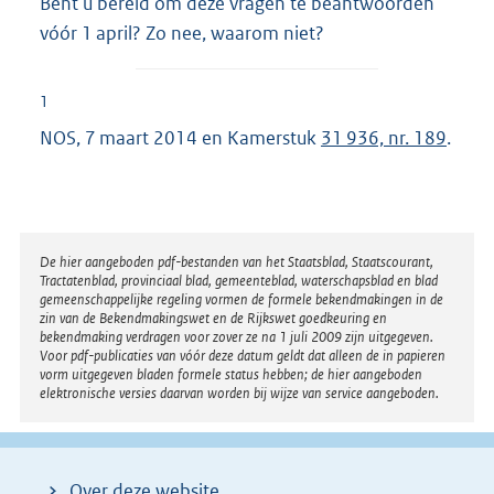
Bent u bereid om deze vragen te beantwoorden
vóór 1 april? Zo nee, waarom niet?
1
NOS, 7 maart 2014 en Kamerstuk
31 936, nr. 189
.
Disclaimer
De hier aangeboden pdf-bestanden van het Staatsblad, Staatscourant,
Tractatenblad, provinciaal blad, gemeenteblad, waterschapsblad en blad
gemeenschappelijke regeling vormen de formele bekendmakingen in de
zin van de Bekendmakingswet en de Rijkswet goedkeuring en
bekendmaking verdragen voor zover ze na 1 juli 2009 zijn uitgegeven.
Voor pdf-publicaties van vóór deze datum geldt dat alleen de in papieren
vorm uitgegeven bladen formele status hebben; de hier aangeboden
elektronische versies daarvan worden bij wijze van service aangeboden.
Over deze website