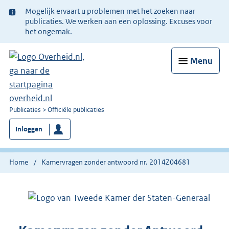
Ter
Mogelijk ervaart u problemen met het zoeken naar
informatie:
publicaties. We werken aan een oplossing. Excuses voor
het ongemak.
Menu
U
Publicaties
Officiële publicaties
bent
Inloggen
nu
hier:
Home
Kamervragen zonder antwoord nr. 2014Z04681