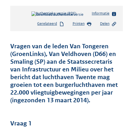
Authentieke versie (PDF)
b
Informatie
e
Gerelateerd
Printen
Delen
s
t
a
n
Vragen van de leden Van Tongeren
d
(GroenLinks), Van Veldhoven (D66) en
s
Smaling (SP) aan de Staatssecretaris
g
r
van Infrastructuur en Milieu over het
o
bericht dat luchthaven Twente mag
o
groeien tot een burgerluchthaven met
t
22.000 vliegtuigbewegingen per jaar
t
e
(ingezonden 13 maart 2014).
:
4
1
K
Vraag 1
b