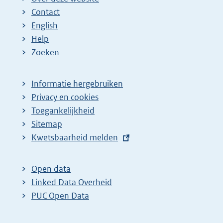
Contact
English
Help
Zoeken
Informatie hergebruiken
Privacy en cookies
Toegankelijkheid
Sitemap
E
Kwetsbaarheid melden
x
t
Open data
e
Linked Data Overheid
r
PUC Open Data
n
e