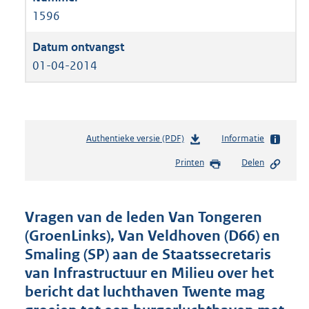
1596
01-04-2014
Authentieke versie (PDF)
b
Informatie
e
Printen
Delen
s
t
a
n
Vragen van de leden Van Tongeren
d
(GroenLinks), Van Veldhoven (D66) en
s
Smaling (SP) aan de Staatssecretaris
g
r
van Infrastructuur en Milieu over het
o
bericht dat luchthaven Twente mag
o