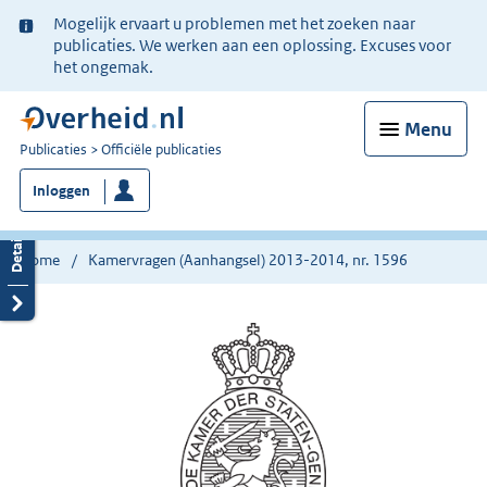
Ter
Mogelijk ervaart u problemen met het zoeken naar
informatie:
publicaties. We werken aan een oplossing. Excuses voor
het ongemak.
Menu
U
Publicaties
Officiële publicaties
bent
Inloggen
nu
hier:
Home
Kamervragen (Aanhangsel) 2013-2014, nr. 1596