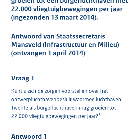
groeien tot een burgerluchthaven met
t
22.000 vliegtuigbewegingen per jaar
t
e
(ingezonden 13 maart 2014).
:
5
8
Antwoord van Staatssecretaris
K
Mansveld (Infrastructuur en Milieu)
b
(ontvangen 1 april 2014)
Vraag 1
Kunt u zich de zorgen voorstellen over het
ontwerpluchthavenbesluit waarmee luchthaven
Twente als burgerluchthaven mag groeien tot
1
22.000 vliegtuigbewegingen per jaar?
Antwoord 1