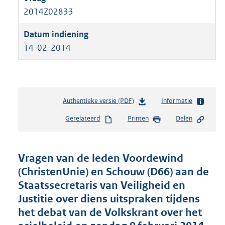
2014Z02833
14-02-2014
Authentieke versie (PDF)
b
Informatie
e
Gerelateerd
Printen
Delen
s
t
a
n
Vragen van de leden Voordewind
d
(ChristenUnie) en Schouw (D66) aan de
s
Staatssecretaris van Veiligheid en
g
r
Justitie over diens uitspraken tijdens
o
het debat van de Volkskrant over het
o