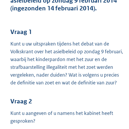
asielbeleid op zondag 9 februari 2014
t
(ingezonden 14 februari 2014).
t
e
:
3
Vraag 1
6
K
Kunt u uw uitspraken tijdens het debat van de
b
Volkskrant over het asielbeleid op zondag 9 februari,
waarbij het kinderpardon met het zuur en de
strafbaarstelling illegaliteit met het zoet werden
vergeleken, nader duiden? Wat is volgens u precies
de definitie van zoet en wat de definitie van zuur?
Vraag 2
Kunt u aangeven of u namens het kabinet heeft
gesproken?