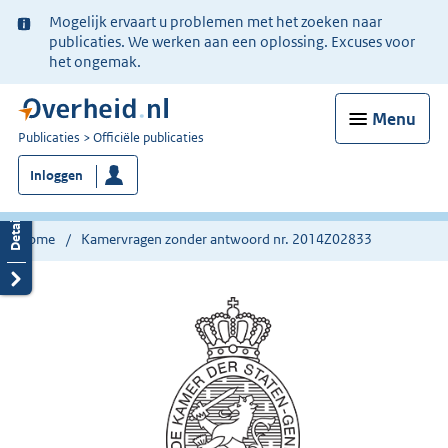
Ter
Mogelijk ervaart u problemen met het zoeken naar
informatie:
publicaties. We werken aan een oplossing. Excuses voor
het ongemak.
Menu
U
Publicaties
Officiële publicaties
bent
Inloggen
nu
hier:
Home
Kamervragen zonder antwoord nr. 2014Z02833