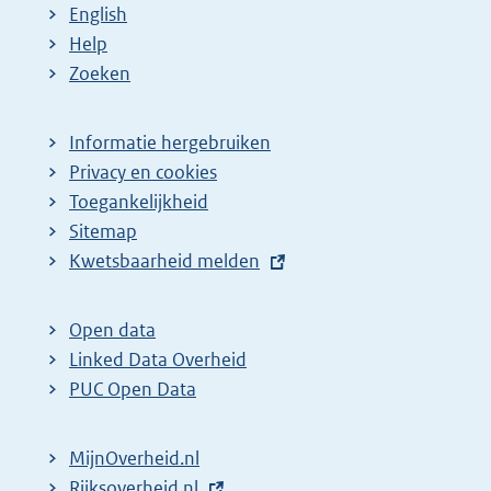
English
Help
Zoeken
Informatie hergebruiken
Privacy en cookies
Toegankelijkheid
Sitemap
E
Kwetsbaarheid melden
x
t
Open data
e
Linked Data Overheid
r
PUC Open Data
n
e
MijnOverheid.nl
l
E
Rijksoverheid.nl