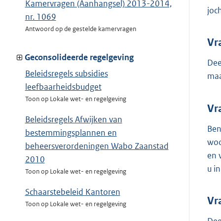
Kamervragen (Aanhangsel) 2013-2014,
joc
nr. 1069
Antwoord op de gestelde kamervragen
Vr
Geconsolideerde regelgeving
Dee
Beleidsregels subsidies
maa
leefbaarheidsbudget
Toon op Lokale wet- en regelgeving
Vr
Beleidsregels Afwijken van
Ben
bestemmingsplannen en
woo
beheersverordeningen Wabo Zaanstad
en 
2010
u i
Toon op Lokale wet- en regelgeving
Schaarstebeleid Kantoren
Vr
Toon op Lokale wet- en regelgeving