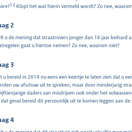
o
1
2
hie»?
Klopt het wat hierin vermeld wordt? Zo nee, waarom
o
t
t
aag 2
e
lt u de mening dat straatrovers jonger dan 16 jaar keihard
:
tregelen gaat u hiertoe nemen? Zo nee, waarom niet?
3
8
aag 3
K
b
t u bereid in 2014 nu eens een keertje te laten zien dat u ee
rden uw afschuw uit te spreken, maar door minderjarig straa
vijftienjarige daders van misdrijven ook onder het volwasse
n dat geval bereid dit persoonlijk uit te komen leggen aan de 
aag 4