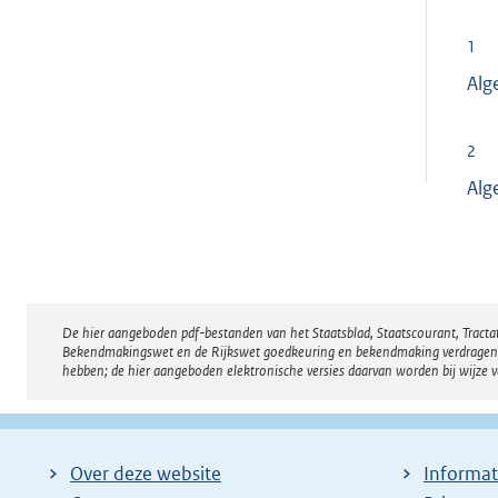
1
Alg
2
Alg
De hier aangeboden pdf-bestanden van het Staatsblad, Staatscourant, Tract
Disclaimer
Bekendmakingswet en de Rijkswet goedkeuring en bekendmaking verdragen voor
hebben; de hier aangeboden elektronische versies daarvan worden bij wijze 
Over deze website
Informat