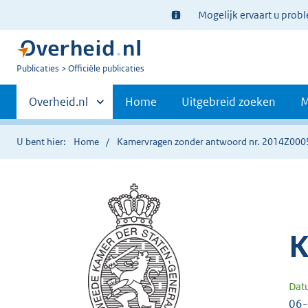
Ter
Mogelijk ervaart u prob
informatie:
U
Publicaties
Officiële publicaties
bent
Primaire
nu
Andere
Overheid.nl
Home
Uitgebreid zoeken
M
hier:
sites
navigatie
binnen
U bent hier:
Home
Kamervragen zonder antwoord nr. 2014Z000
K
Dat
06