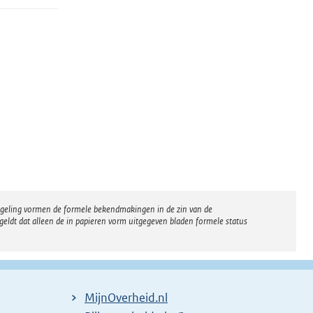
regeling vormen de formele bekendmakingen in de zin van de
eldt dat alleen de in papieren vorm uitgegeven bladen formele status
MijnOverheid.nl