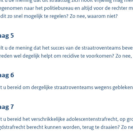
lt u de mening dat dit straattuig zich nooit vrijwillig mag 
genomen naar het politiebureau en altijd voor de rechter m
dit zo snel mogelijk te regelen? Zo nee, waarom niet?
aag 5
lt u de mening dat het succes van de straatroventeams bevest
reden wel degelijk helpt om recidive te voorkomen? Zo nee
aag 6
t u bereid om dergelijke straatroventeams wegens gebleken 
aag 7
t u bereid het verschrikkelijke adolescentenstrafrecht, op 
gdstrafrecht berecht kunnen worden, terug te draaien? Zo n