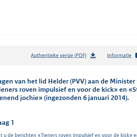
Authentieke versie (PDF)
b
Informatie
e
s
t
agen van het lid Helder (PVV) aan de Minister 
a
ieners roven impulsief en voor de kick» en «St
n
ienend jochie» (ingezonden 6 januari 2014).
d
s
g
aag 1
r
t u de berichten «Tieners roven impulsief en voor de kick» e