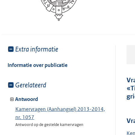
Toon
Extra informatie
meer
van:
Informatie over publicatie
Vr
Toon
Gerelateerd
«T
meer
gr
van:
Antwoord
Kamervragen (Aanhangsel) 2013-2014,
nr. 1057
Vr
Antwoord op de gestelde kamervragen
Ken