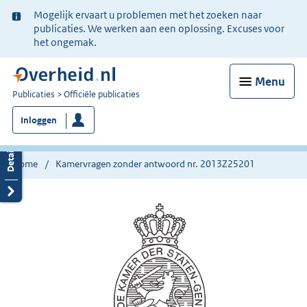
Ter
Mogelijk ervaart u problemen met het zoeken naar
informatie:
publicaties. We werken aan een oplossing. Excuses voor
het ongemak.
Menu
U
Publicaties
Officiële publicaties
bent
Inloggen
nu
hier:
Home
Kamervragen zonder antwoord nr. 2013Z25201