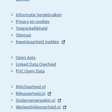
Informatie hergebruiken
Privacy en cookies
Toegankelijkheid
Sitemap
E
Kwetsbaarheid melden
x
t
Open data
e
Linked Data Overheid
r
PUC Open Data
n
e
MijnOverheid.nl
l
E
Rijksoverheid.nl
i
x
E
Ondernemersplein.nl
n
t
x
E
Werkenbijdeoverheid.nl
k