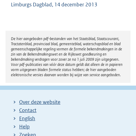
Limburgs Dagblad, 14 december 2013
Disclaimer
De hier aangeboden pdf-bestanden van het Staatsblad, Staatscourant,
Tractatenblad, provinciaal blad, gemeenteblad, waterschapsblad en blad
gemeenschappelijke regeling vormen de formele bekendmakingen in de
zin van de Bekendmakingswet en de Rijkswet goedkeuring en
bekendmaking verdragen voor zover ze na 1 juli 2009 zijn uitgegeven.
Voor pdf-publicaties van vóór deze datum geldt dat alleen de in papieren
vorm uitgegeven bladen formele status hebben; de hier aangeboden
elektronische versies daarvan worden bij wijze van service aangeboden.
Over deze website
Contact
English
Help
Zoeken