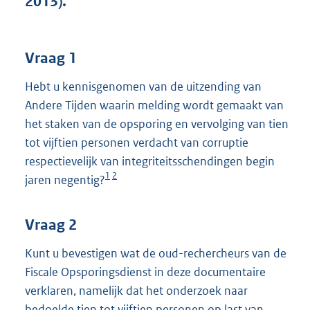
2013).
t
t
e
:
Vraag 1
3
6
Hebt u kennisgenomen van de uitzending van
K
Andere Tijden waarin melding wordt gemaakt van
b
het staken van de opsporing en vervolging van tien
tot vijftien personen verdacht van corruptie
respectievelijk van integriteitsschendingen begin
1
2
jaren negentig?
Vraag 2
Kunt u bevestigen wat de oud-rechercheurs van de
Fiscale Opsporingsdienst in deze documentaire
verklaren, namelijk dat het onderzoek naar
bedoelde tien tot vijftien personen op last van