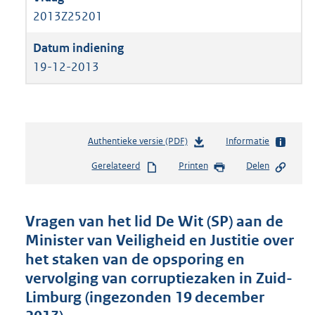
2013Z25201
19-12-2013
Authentieke versie (PDF)
b
Informatie
e
Gerelateerd
Printen
Delen
s
t
a
n
Vragen van het lid De Wit (SP) aan de
d
Minister van Veiligheid en Justitie over
s
het staken van de opsporing en
g
r
vervolging van corruptiezaken in Zuid-
o
Limburg (ingezonden 19 december
o