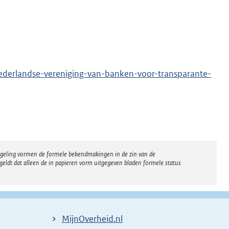
ederlandse-vereniging-van-banken-voor-transparante-
regeling vormen de formele bekendmakingen in de zin van de
eldt dat alleen de in papieren vorm uitgegeven bladen formele status
MijnOverheid.nl