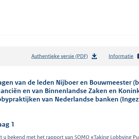
Authentieke versie (PDF)
b
Informatie
e
s
t
agen van de leden Nijboer en Bouwmeester (b
a
nanciën en van Binnenlandse Zaken en Koninkr
n
bbypraktijken van Nederlandse banken (Inge
d
s
g
aag 1
r
t u bekend met het rapport van SOMO «Taking Lobbying Pub