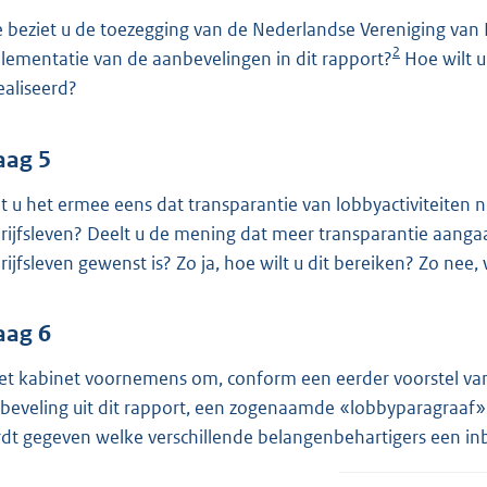
 beziet u de toezegging van de Nederlandse Vereniging van 
2
lementatie van de aanbevelingen in dit rapport?
Hoe wilt u
ealiseerd?
aag 5
t u het ermee eens dat transparantie van lobbyactiviteiten 
rijfsleven? Deelt u de mening dat meer transparantie aanga
rijfsleven gewenst is? Zo ja, hoe wilt u dit bereiken? Zo nee
aag 6
het kabinet voornemens om, conform een eerder voorstel van
beveling uit dit rapport, een zogenaamde «lobbyparagraaf» a
dt gegeven welke verschillende belangenbehartigers een i