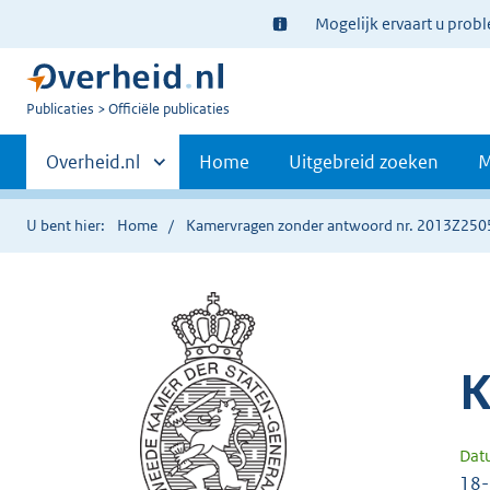
Ter
Mogelijk ervaart u prob
informatie:
U
Publicaties
Officiële publicaties
bent
Primaire
nu
Andere
Overheid.nl
Home
Uitgebreid zoeken
M
hier:
sites
navigatie
binnen
U bent hier:
Home
Kamervragen zonder antwoord nr. 2013Z250
K
Dat
18