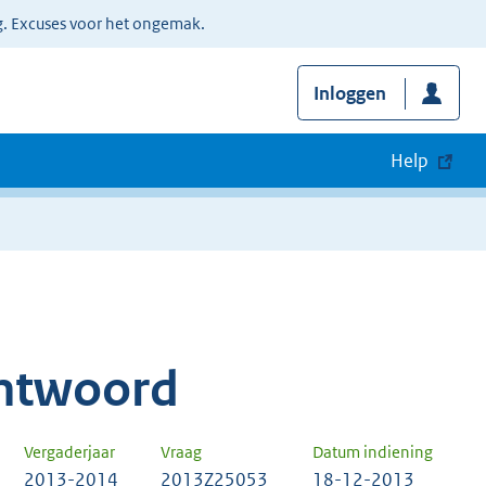
g. Excuses voor het ongemak.
Inloggen
Help
ntwoord
Vergaderjaar
Vraag
Datum indiening
2013-2014
2013Z25053
18-12-2013