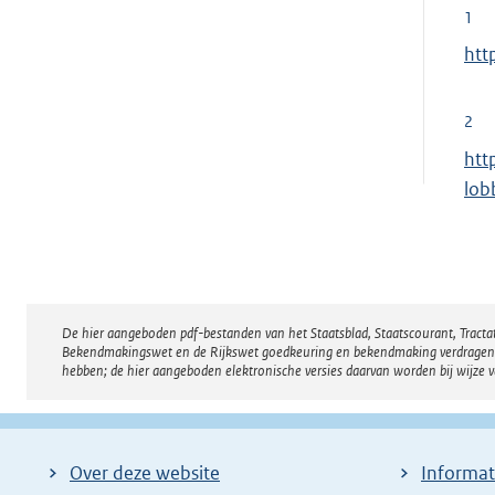
1
E
htt
x
t
2
e
E
htt
r
x
lob
n
t
e
e
l
r
i
n
n
De hier aangeboden pdf-bestanden van het Staatsblad, Staatscourant, Tract
Disclaimer
e
k
Bekendmakingswet en de Rijkswet goedkeuring en bekendmaking verdragen voor
l
hebben; de hier aangeboden elektronische versies daarvan worden bij wijze 
:
i
n
k
Over deze website
Informat
: