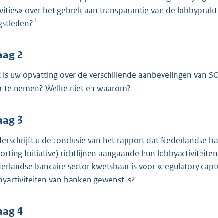
o
ivities» over het gebrek aan transparantie van de lobbypra
o
1
gstleden?
t
t
e
aag 2
:
 is uw opvatting over de verschillende aanbevelingen van
3
r te nemen? Welke niet en waarom?
8
K
aag 3
b
erschrijft u de conclusie van het rapport dat Nederlandse ba
orting Initiative) richtlijnen aangaande hun lobbyactiviteite
erlandse bancaire sector kwetsbaar is voor «regulatory cap
byactiviteiten van banken gewenst is?
aag 4