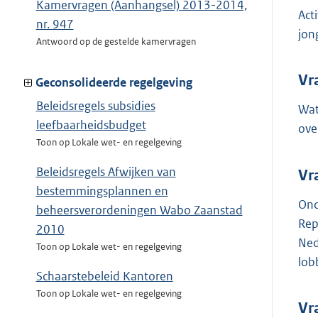
Kamervragen (Aanhangsel) 2013-2014,
Act
nr. 947
jon
Antwoord op de gestelde kamervragen
Vr
Geconsolideerde regelgeving
Beleidsregels subsidies
Wat
leefbaarheidsbudget
ove
Toon op Lokale wet- en regelgeving
Beleidsregels Afwijken van
Vr
bestemmingsplannen en
Ond
beheersverordeningen Wabo Zaanstad
Rep
2010
Ned
Toon op Lokale wet- en regelgeving
lob
Schaarstebeleid Kantoren
Toon op Lokale wet- en regelgeving
Vr