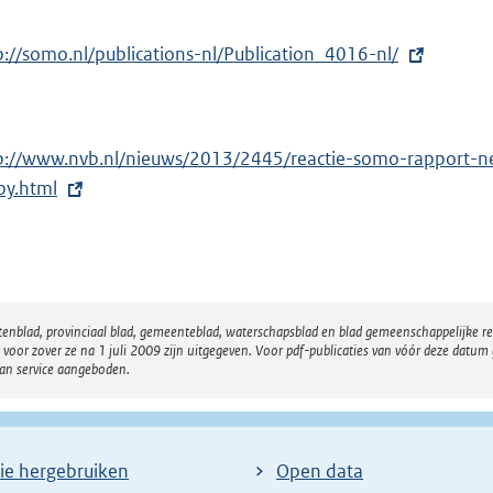
p://somo.nl/publications-nl/Publication_4016-nl/
p://www.nvb.nl/nieuws/2013/2445/reactie-somo-rapport-n
by.html
atenblad, provinciaal blad, gemeenteblad, waterschapsblad en blad gemeenschappelijke 
 zover ze na 1 juli 2009 zijn uitgegeven. Voor pdf-publicaties van vóór deze datum g
van service aangeboden.
ie hergebruiken
Open data