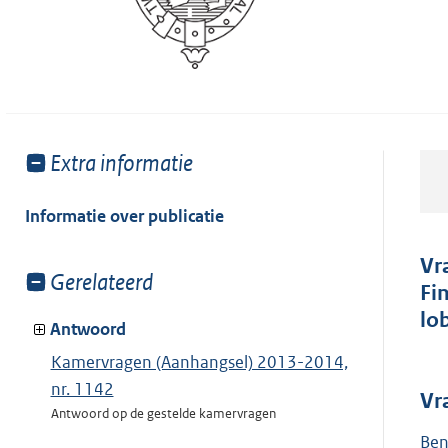
Toon
Extra informatie
meer
van:
Informatie over publicatie
Vr
Toon
Gerelateerd
Fi
meer
lo
van:
Antwoord
Kamervragen (Aanhangsel) 2013-2014,
nr. 1142
Vr
Antwoord op de gestelde kamervragen
Ben