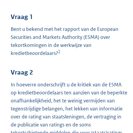
t
t
e
Vraag 1
:
3
Bent u bekend met het rapport van de European
9
Securities and Markets Authority (ESMA) over
K
tekortkomingen in de werkwijze van
b
1
kredietbeoordelaars?
Vraag 2
In hoeverre onderschrijft u de kritiek van de ESMA
op kredietbeoordelaars ten aanzien van de beperkte
onafhankelijkheid, het te weinig vermijden van
tegenstrijdige belangen, het lekken van informatie
over de rating van staatsleningen, de vertraging in
de publicatie van ratings en de soms
tekortschietende middelen die voor (staats)ratings