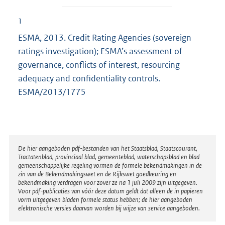
1
ESMA, 2013. Credit Rating Agencies (sovereign
ratings investigation); ESMA’s assessment of
governance, conflicts of interest, resourcing
adequacy and confidentiality controls.
ESMA/2013/1775
Disclaimer
De hier aangeboden pdf-bestanden van het Staatsblad, Staatscourant,
Tractatenblad, provinciaal blad, gemeenteblad, waterschapsblad en blad
gemeenschappelijke regeling vormen de formele bekendmakingen in de
zin van de Bekendmakingswet en de Rijkswet goedkeuring en
bekendmaking verdragen voor zover ze na 1 juli 2009 zijn uitgegeven.
Voor pdf-publicaties van vóór deze datum geldt dat alleen de in papieren
vorm uitgegeven bladen formele status hebben; de hier aangeboden
elektronische versies daarvan worden bij wijze van service aangeboden.