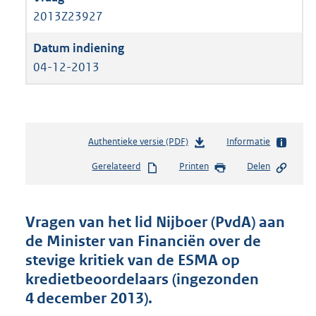
2013Z23927
04-12-2013
Authentieke versie (PDF)
b
Informatie
e
Gerelateerd
Printen
Delen
s
t
a
n
Vragen van het lid Nijboer (PvdA) aan
d
de Minister van Financiën over de
s
stevige kritiek van de ESMA op
g
r
kredietbeoordelaars (ingezonden
o
4 december 2013).
o