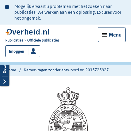
Ter
Mogelijk ervaart u problemen met het zoeken naar
informatie:
publicaties. We werken aan een oplossing. Excuses voor
het ongemak.
Menu
U
Publicaties
Officiële publicaties
bent
Inloggen
nu
hier:
Home
Kamervragen zonder antwoord nr. 2013Z23927