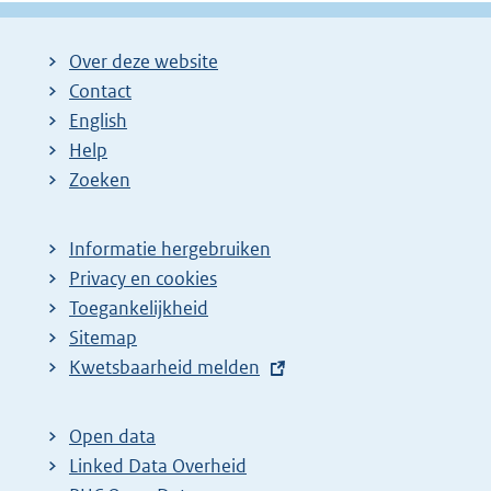
Over deze website
Contact
English
Help
Zoeken
Informatie hergebruiken
Privacy en cookies
Toegankelijkheid
Sitemap
E
Kwetsbaarheid melden
x
t
Open data
e
Linked Data Overheid
r