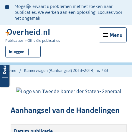
Ter
Mogelijk ervaart u problemen met het zoeken naar
informatie:
publicaties. We werken aan een oplossing. Excuses voor
het ongemak.
Menu
U
Publicaties
Officiële publicaties
bent
Inloggen
nu
hier:
Home
Kamervragen (Aanhangsel) 2013-2014, nr. 783
Aanhangsel van de Handelingen