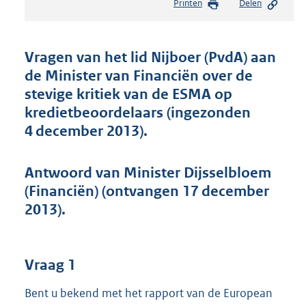
Printen
Delen
s
t
a
n
Vragen van het lid Nijboer (PvdA) aan
d
de Minister van Financiën over de
s
stevige kritiek van de ESMA op
g
r
kredietbeoordelaars (ingezonden
o
4 december 2013).
o
t
t
Antwoord van Minister Dijsselbloem
e
(Financiën) (ontvangen 17 december
:
2013).
4
8
K
b
Vraag 1
Bent u bekend met het rapport van de European