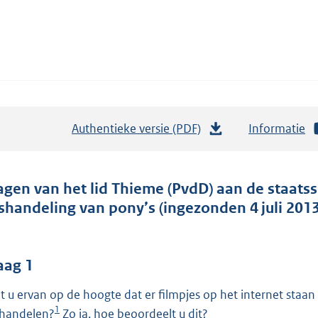
Authentieke versie (PDF)
b
Informatie
e
s
t
agen van het lid Thieme (PvdD) aan de staats
a
shandeling van pony’s (ingezonden 4 juli 2013
n
d
s
aag 1
g
t u ervan op de hoogte dat er filmpjes op het internet staan
r
1
handelen?
Zo ja, hoe beoordeelt u dit?