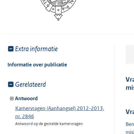
Toon
Extra informatie
meer
van:
Informatie over publicatie
Vr
Toon
Gerelateerd
mi
meer
van:
Antwoord
Kamervragen (Aanhangsel) 2012-2013,
Vr
nr. 2846
Ben
Antwoord op de gestelde kamervragen
mis