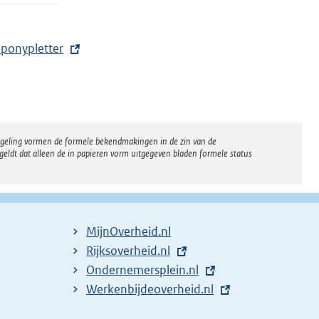
ponypletter
regeling vormen de formele bekendmakingen in de zin van de
eldt dat alleen de in papieren vorm uitgegeven bladen formele status
MijnOverheid.nl
E
Rijksoverheid.nl
x
E
Ondernemersplein.nl
t
x
E
Werkenbijdeoverheid.nl
e
t
x