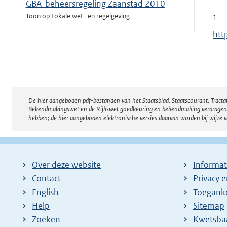
GBA-beheersregeling Zaanstad 2010
Toon op Lokale wet- en regelgeving
1
E
htt
Subsidieplafonds 2011 beleidsvelden
x
activiteiten Openbare Geestelijke
t
Gezondheidszorg gemeente Zaanstad
e
(OGGZ) en Vrijwilligersactiviteiten
r
Toon op Lokale wet- en regelgeving
De hier aangeboden pdf-bestanden van het Staatsblad, Staatscourant, Tract
Disclaimer
n
Bekendmakingswet en de Rijkswet goedkeuring en bekendmaking verdragen voor
Toeslagenverordening Wet investeren in
e
hebben; de hier aangeboden elektronische versies daarvan worden bij wijze 
jongeren Zaanstad 2009
l
Toon op Lokale wet- en regelgeving
i
n
Over deze website
Informat
k
Contact
Privacy 
:
English
Toeganke
Help
Sitemap
Zoeken
E
Kwetsba