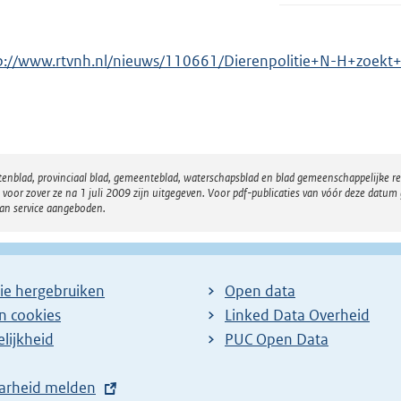
p://www.rtvnh.nl/nieuws/110661/Dierenpolitie+N-H+zoekt+
atenblad, provinciaal blad, gemeenteblad, waterschapsblad en blad gemeenschappelijke 
 zover ze na 1 juli 2009 zijn uitgegeven. Voor pdf-publicaties van vóór deze datum g
van service aangeboden.
ie hergebruiken
Open data
en cookies
Linked Data Overheid
lijkheid
PUC Open Data
arheid melden