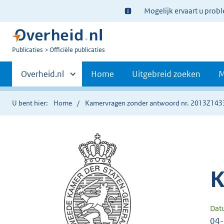
Ter
Mogelijk ervaart u prob
informatie:
U
Publicaties
Officiële publicaties
bent
Primaire
nu
Andere
Overheid.nl
Home
Uitgebreid zoeken
M
hier:
sites
navigatie
binnen
U bent hier:
Home
Kamervragen zonder antwoord nr. 2013Z143
K
Dat
04