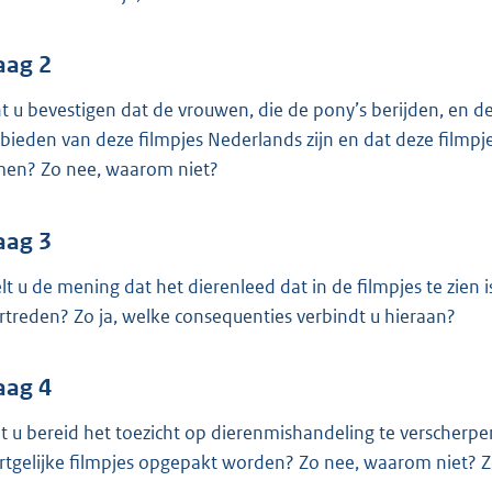
o
o
t
aag 2
t
t u bevestigen dat de vrouwen, die de pony’s berijden, en de
e
bieden van deze filmpjes Nederlands zijn en dat deze filmpj
:
en? Zo nee, waarom niet?
3
7
aag 3
K
b
lt u de mening dat het dierenleed dat in de filmpjes te zien 
rtreden? Zo ja, welke consequenties verbindt u hieraan?
aag 4
t u bereid het toezicht op dierenmishandeling te verscherpen
rtgelijke filmpjes opgepakt worden? Zo nee, waarom niet? Zo