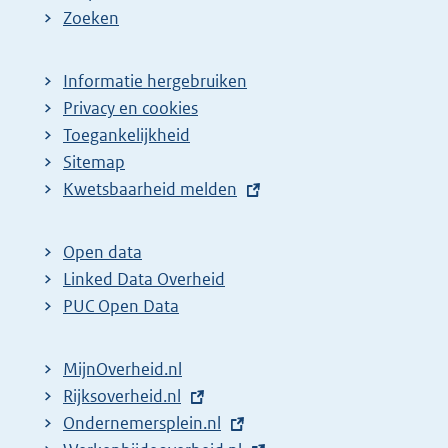
Zoeken
Informatie hergebruiken
Privacy en cookies
Toegankelijkheid
Sitemap
E
Kwetsbaarheid melden
x
t
Open data
e
Linked Data Overheid
r
PUC Open Data
n
e
MijnOverheid.nl
l
E
Rijksoverheid.nl
i
x
E
Ondernemersplein.nl
n