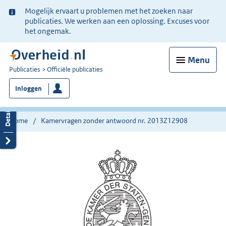
Ter
Mogelijk ervaart u problemen met het zoeken naar
informatie:
publicaties. We werken aan een oplossing. Excuses voor
het ongemak.
Menu
U
Publicaties
Officiële publicaties
bent
Inloggen
nu
hier:
Home
Kamervragen zonder antwoord nr. 2013Z12908