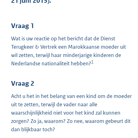
21 juni 2013).
t
t
e
:
Vraag 1
4
1
Wat is uw reactie op het bericht dat de Dienst
K
Terugkeer & Vertrek een Marokkaanse moeder uit
b
wil zetten, terwijl haar minderjarige kinderen de
1
Nederlandse nationaliteit hebben?
Vraag 2
Acht u het in het belang van een kind om de moeder
uit te zetten, terwijl de vader naar alle
waarschijnlijkheid niet voor het kind zal kunnen
zorgen? Zo ja, waarom? Zo nee, waarom gebeurt dit
dan blijkbaar toch?