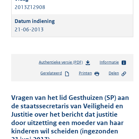
2013Z12908
21-06-2013
Authentieke versie (PDF)
b
Informatie
e
Gerelateerd
Printen
Delen
s
t
a
n
Vragen van het lid Gesthuizen (SP) aan
d
de staatssecretaris van Veiligheid en
s
Justitie over het bericht dat justitie
g
r
door uitzetting een moeder van haar
o
kinderen wil scheiden (ingezonden
o