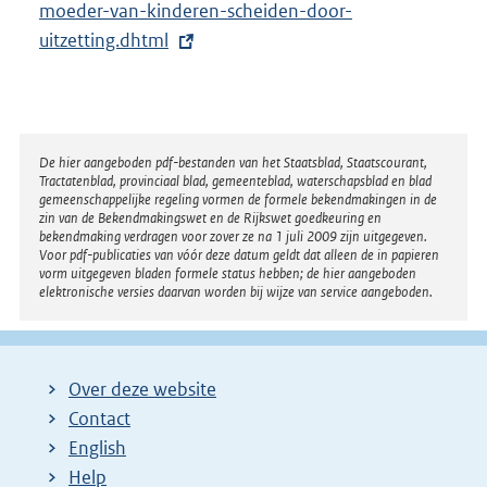
t
moeder-van-kinderen-scheiden-door-
e
uitzetting.dhtml
r
n
e
l
Disclaimer
De hier aangeboden pdf-bestanden van het Staatsblad, Staatscourant,
Tractatenblad, provinciaal blad, gemeenteblad, waterschapsblad en blad
i
gemeenschappelijke regeling vormen de formele bekendmakingen in de
n
zin van de Bekendmakingswet en de Rijkswet goedkeuring en
bekendmaking verdragen voor zover ze na 1 juli 2009 zijn uitgegeven.
k
Voor pdf-publicaties van vóór deze datum geldt dat alleen de in papieren
:
vorm uitgegeven bladen formele status hebben; de hier aangeboden
elektronische versies daarvan worden bij wijze van service aangeboden.
Over deze website
Contact
English
Help