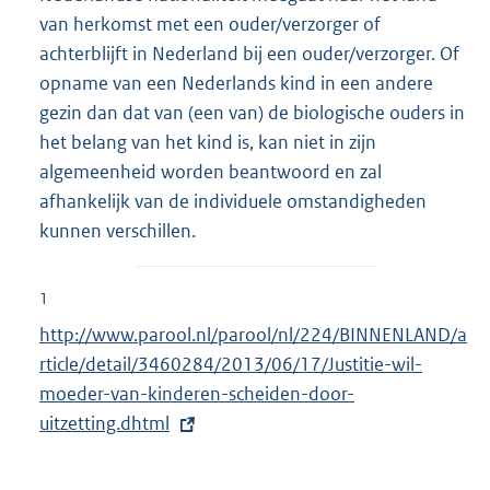
van herkomst met een ouder/verzorger of
achterblijft in Nederland bij een ouder/verzorger. Of
opname van een Nederlands kind in een andere
gezin dan dat van (een van) de biologische ouders in
het belang van het kind is, kan niet in zijn
algemeenheid worden beantwoord en zal
afhankelijk van de individuele omstandigheden
kunnen verschillen.
1
E
http://www.parool.nl/parool/nl/224/BINNENLAND/a
x
rticle/detail/3460284/2013/06/17/Justitie-wil-
t
moeder-van-kinderen-scheiden-door-
e
uitzetting.dhtml
r
n