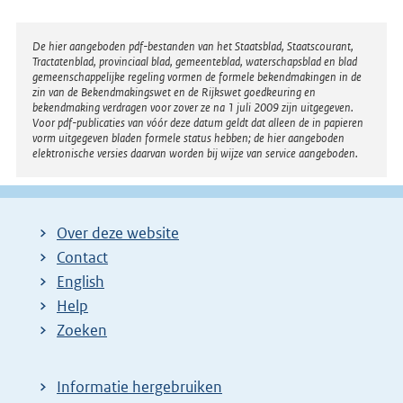
e
l
Disclaimer
De hier aangeboden pdf-bestanden van het Staatsblad, Staatscourant,
Tractatenblad, provinciaal blad, gemeenteblad, waterschapsblad en blad
i
gemeenschappelijke regeling vormen de formele bekendmakingen in de
n
zin van de Bekendmakingswet en de Rijkswet goedkeuring en
bekendmaking verdragen voor zover ze na 1 juli 2009 zijn uitgegeven.
k
Voor pdf-publicaties van vóór deze datum geldt dat alleen de in papieren
:
vorm uitgegeven bladen formele status hebben; de hier aangeboden
elektronische versies daarvan worden bij wijze van service aangeboden.
Over deze website
Contact
English
Help
Zoeken
Informatie hergebruiken