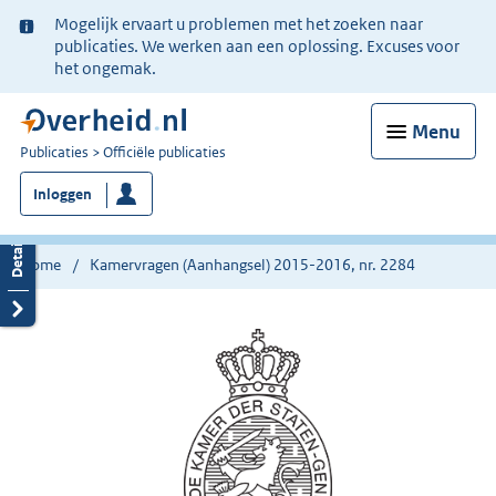
Ter
Mogelijk ervaart u problemen met het zoeken naar
informatie:
publicaties. We werken aan een oplossing. Excuses voor
het ongemak.
Menu
U
Publicaties
Officiële publicaties
bent
Inloggen
nu
hier:
Home
Kamervragen (Aanhangsel) 2015-2016, nr. 2284