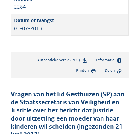
2284
03-07-2013
Authentieke versie (PDF)
b
Informatie
e
Printen
Delen
s
t
a
n
Vragen van het lid Gesthuizen (SP) aan
d
de Staatssecretaris van Veiligheid en
s
Justitie over het bericht dat justitie
g
r
door uitzetting een moeder van haar
o
kinderen wil scheiden (ingezonden 21
o