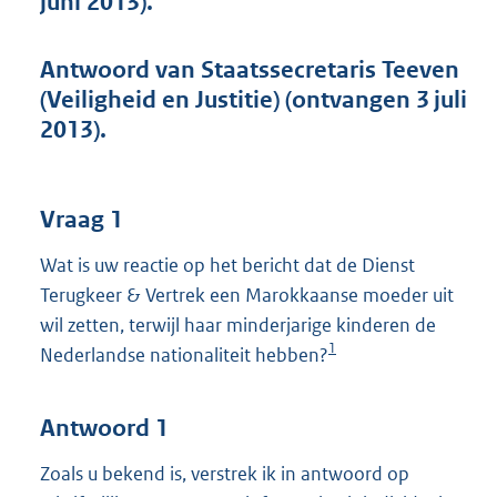
juni 2013).
t
t
e
Antwoord van Staatssecretaris Teeven
:
(Veiligheid en Justitie) (ontvangen 3 juli
3
9
2013).
K
b
Vraag 1
Wat is uw reactie op het bericht dat de Dienst
Terugkeer & Vertrek een Marokkaanse moeder uit
wil zetten, terwijl haar minderjarige kinderen de
1
Nederlandse nationaliteit hebben?
Antwoord 1
Zoals u bekend is, verstrek ik in antwoord op