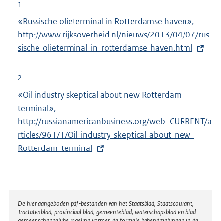
1
«Russische olieterminal in Rotterdamse haven»,
E
http://www.rijksoverheid.nl/nieuws/2013/04/07/rus
x
sische-olieterminal-in-rotterdamse-haven.html
t
e
r
2
n
«Oil industry skeptical about new Rotterdam
e
terminal»,
E
l
http://russianamericanbusiness.org/web_CURRENT/a
x
i
rticles/961/1/Oil-industry-skeptical-about-new-
t
n
Rotterdam-terminal
e
k
r
:
n
e
l
Disclaimer
De hier aangeboden pdf-bestanden van het Staatsblad, Staatscourant,
Tractatenblad, provinciaal blad, gemeenteblad, waterschapsblad en blad
i
gemeenschappelijke regeling vormen de formele bekendmakingen in de