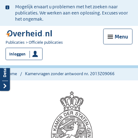
Ter
Mogelijk ervaart u problemen met het zoeken naar
informatie:
publicaties. We werken aan een oplossing. Excuses voor
het ongemak.
Menu
U
Publicaties
Officiële publicaties
bent
Inloggen
nu
hier:
Home
Kamervragen zonder antwoord nr. 2013Z09066