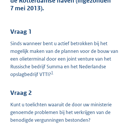
de Rotterdamse haven (ingezonden
t
7 mei 2013).
t
e
:
4
Vraag 1
2
K
Sinds wanneer bent u actief betrokken bij het
b
mogelijk maken van de plannen voor de bouw van
een olieterminal door een joint venture van het
Russische bedrijf Summa en het Nederlandse
1
opslagbedrijf VTTI?
Vraag 2
Kunt u toelichten waaruit de door uw ministerie
genoemde problemen bij het verkrijgen van de
benodigde vergunningen bestonden?