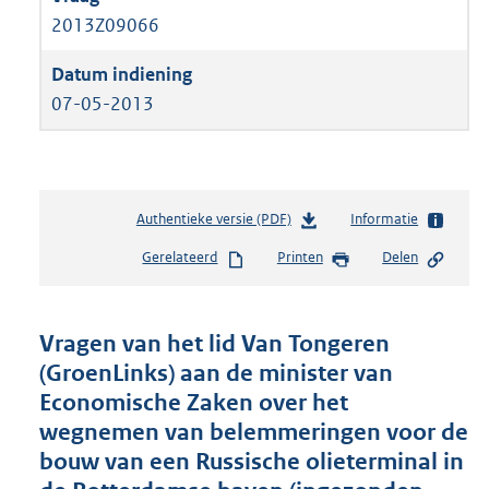
2013Z09066
07-05-2013
Authentieke versie (PDF)
b
Informatie
e
Gerelateerd
Printen
Delen
s
t
a
n
Vragen van het lid Van Tongeren
d
(GroenLinks) aan de minister van
s
Economische Zaken over het
g
r
wegnemen van belemmeringen voor de
o
bouw van een Russische olieterminal in
o