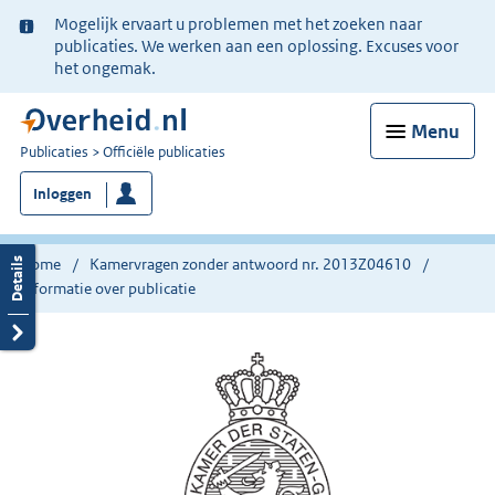
Ter
Mogelijk ervaart u problemen met het zoeken naar
informatie:
publicaties. We werken aan een oplossing. Excuses voor
het ongemak.
Menu
U
Publicaties
Officiële publicaties
bent
Inloggen
nu
hier:
Home
Kamervragen zonder antwoord nr. 2013Z04610
Informatie over publicatie