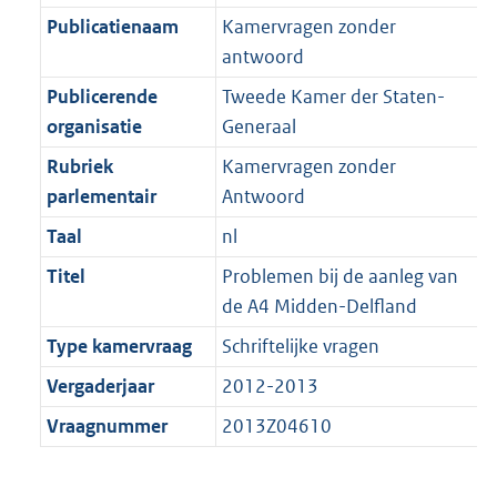
K
2
t
a
Publicatienaam
Kamervragen zonder
b
K
t
antwoord
b
Publicerende
Tweede Kamer der Staten-
organisatie
Generaal
Rubriek
Kamervragen zonder
parlementair
Antwoord
Taal
nl
Titel
Problemen bij de aanleg van
de A4 Midden-Delfland
Type kamervraag
Schriftelijke vragen
Vergaderjaar
2012-2013
Vraagnummer
2013Z04610