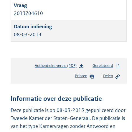
2013Z04610
08-03-2013
Authentieke versie (PDF)
b
Gerelateerd
e
Printen
Delen
s
t
a
n
Informatie over deze publicatie
d
s
Deze publicatie is op 08-03-2013 gepubliceerd door
g
Tweede Kamer der Staten-Generaal. De publicatie is
r
van het type Kamervragen zonder Antwoord en
o