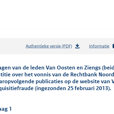
Authentieke versie (PDF)
b
Informatie
e
s
t
agen van de leden Van Oosten en Ziengs (beid
a
stitie over het vonnis van de Rechtbank Noord
n
aropvolgende publicaties op de website van 
d
quisitiefraude (ingezonden 25 februari 2013).
s
g
r
aag 1