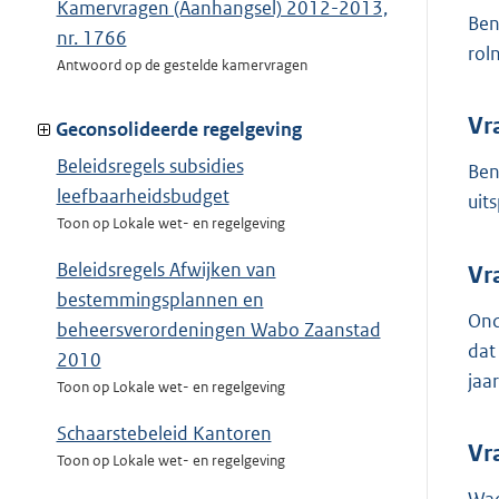
Kamervragen (Aanhangsel) 2012-2013,
Ben
nr. 1766
rol
Antwoord op de gestelde kamervragen
Vr
Geconsolideerde regelgeving
Beleidsregels subsidies
Ben
leefbaarheidsbudget
uit
Toon op Lokale wet- en regelgeving
Beleidsregels Afwijken van
Vr
bestemmingsplannen en
Ond
beheersverordeningen Wabo Zaanstad
dat
2010
jaa
Toon op Lokale wet- en regelgeving
Schaarstebeleid Kantoren
Vr
Toon op Lokale wet- en regelgeving