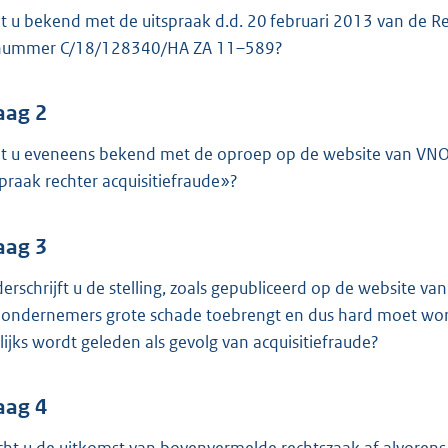
o
t u bekend met de uitspraak d.d. 20 februari 2013 van de 
o
nummer C/18/128340/HA ZA 11–589?
t
t
e
aag 2
:
t u eveneens bekend met de oproep op de website van VNO-
4
spraak rechter acquisitiefraude»?
0
K
aag 3
b
erschrijft u de stelling, zoals gepubliceerd op de website v
 ondernemers grote schade toebrengt en dus hard moet wo
rlijks wordt geleden als gevolg van acquisitiefraude?
aag 4