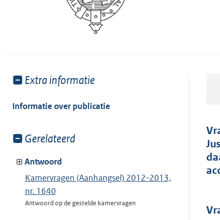
Toon
Extra informatie
meer
van:
Informatie over publicatie
Vr
Toon
Gerelateerd
Ju
meer
da
van:
Antwoord
ac
Kamervragen (Aanhangsel) 2012-2013,
nr. 1640
Antwoord op de gestelde kamervragen
Vr