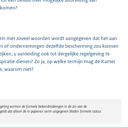
ot een besluit over mogelijke uitbreiding van
e komen?
aarin met zoveel woorden wordt aangegeven dat het aan
mers of ondernemingen dezelfde bescherming zou kunnen
ken, u aanleiding ook tot dergelijke regelgeving te
spiratie dienen? Zo ja, op welke termijn mag de Kamer
ee, waarom niet?
regeling vormen de formele bekendmakingen in de zin van de
eldt dat alleen de in papieren vorm uitgegeven bladen formele status