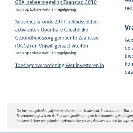
Wac
GBA-beheersregeling Zaanstad 2010
rec
Toon op Lokale wet- en regelgeving
Subsidieplafonds 2011 beleidsvelden
Vr
activiteiten Openbare Geestelijke
Gezondheidszorg gemeente Zaanstad
Gee
(OGGZ) en Vrijwilligersactiviteiten
de 
Toon op Lokale wet- en regelgeving
bie
kom
Toeslagenverordening Wet investeren in
daa
jongeren Zaanstad 2009
Toon op Lokale wet- en regelgeving
De hier aangeboden pdf-bestanden van het Staatsblad, Staatscourant, Tract
Disclaimer
Bekendmakingswet en de Rijkswet goedkeuring en bekendmaking verdragen voor
hebben; de hier aangeboden elektronische versies daarvan worden bij wijze 