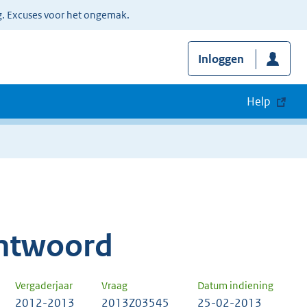
g. Excuses voor het ongemak.
Inloggen
Help
ntwoord
Vergaderjaar
Vraag
Datum indiening
2012-2013
2013Z03545
25-02-2013