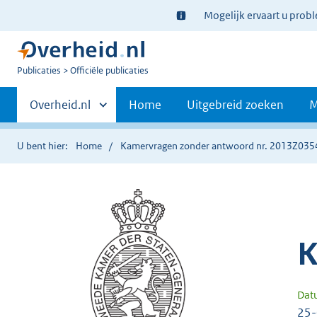
Ter
Mogelijk ervaart u prob
informatie:
U
Publicaties
Officiële publicaties
bent
Primaire
nu
Andere
Overheid.nl
Home
Uitgebreid zoeken
M
hier:
sites
navigatie
binnen
U bent hier:
Home
Kamervragen zonder antwoord nr. 2013Z035
K
Dat
25