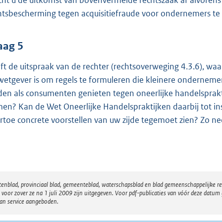
ht u de uitkomst van bovenvermelde rechtszaak af alvorens t
htsbescherming tegen acquisitiefraude voor ondernemers t
aag 5
ft de uitspraak van de rechter (rechtsoverweging 4.3.6), w
wetgever is om regels te formuleren die kleinere onderne
den als consumenten genieten tegen oneerlijke handelspraktij
en? Kan de Wet Oneerlijke Handelspraktijken daarbij tot in
rtoe concrete voorstellen van uw zijde tegemoet zien? Zo n
atenblad, provinciaal blad, gemeenteblad, waterschapsblad en blad gemeenschappelijke 
 zover ze na 1 juli 2009 zijn uitgegeven. Voor pdf-publicaties van vóór deze datum g
van service aangeboden.