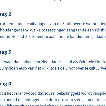
o
o
t
aag 2
t
acht nemende de uitlatingen van de Eindhovense wethouder
e
houder gedaan? Welke toezeggingen aangaande een rijksbij
:
tuurhoofdstad 2018 heeft u aan andere kandidaten gedaan
3
9
aag 3
K
b
het waar dat, indien een Nederlandse stad als Culturele Ho
20 miljoen euro van het Rijk, zoals de Eindhovense cultuur
aag 4
dt u het verantwoord dat zoveel belastinggeld wordt verspil
t u bereid de bedragen, die door provincies en gemeenten z