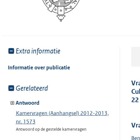
Toon
Extra informatie
meer
van:
Informatie over publicatie
Vr
Toon
Gerelateerd
Cu
meer
22
van:
Antwoord
Kamervragen (Aanhangsel) 2012-2013,
nr. 1573
Vr
Antwoord op de gestelde kamervragen
Ben