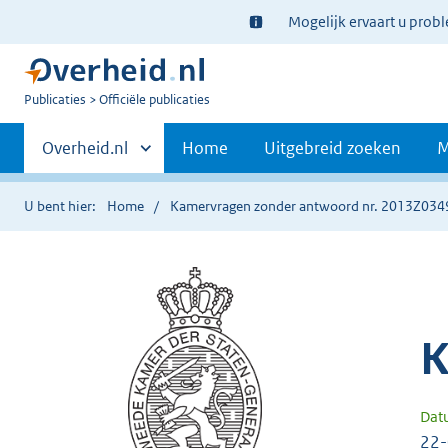
Ter
Mogelijk ervaart u prob
informatie:
U
Publicaties
Officiële publicaties
bent
Primaire
nu
Andere
Overheid.nl
Home
Uitgebreid zoeken
M
hier:
sites
navigatie
binnen
U bent hier:
Home
Kamervragen zonder antwoord nr. 2013Z034
K
Dat
22