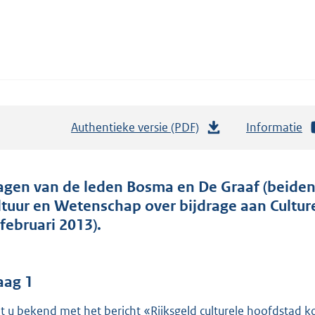
Authentieke versie (PDF)
b
Informatie
e
s
t
agen van de leden Bosma en De Graaf (beiden
a
ltuur en Wetenschap over bijdrage aan Cultu
n
 februari 2013).
d
s
g
aag 1
r
t u bekend met het bericht «Rijksgeld culturele hoofdstad 