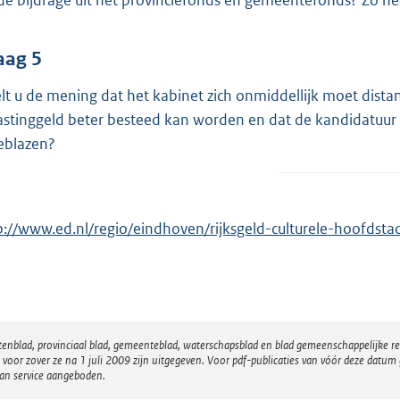
de bijdrage uit het provinciefonds en gemeentefonds? Zo n
aag 5
lt u de mening dat het kabinet zich onmiddellijk moet distan
astinggeld beter besteed kan worden en dat de kandidatuu
eblazen?
p://www.ed.nl/regio/eindhoven/rijksgeld-culturele-hoofds
atenblad, provinciaal blad, gemeenteblad, waterschapsblad en blad gemeenschappelijke 
 zover ze na 1 juli 2009 zijn uitgegeven. Voor pdf-publicaties van vóór deze datum g
van service aangeboden.