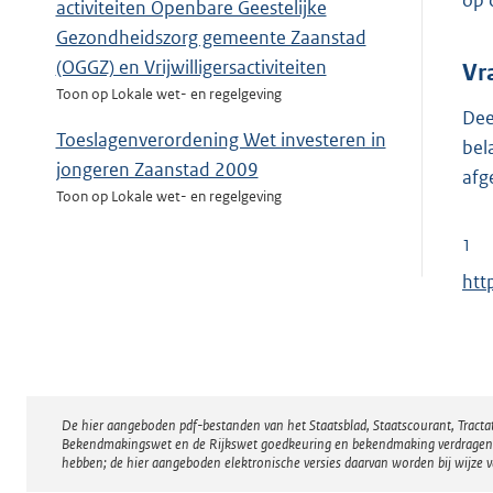
op 
activiteiten Openbare Geestelijke
Gezondheidszorg gemeente Zaanstad
(OGGZ) en Vrijwilligersactiviteiten
Vr
Toon op Lokale wet- en regelgeving
Dee
Toeslagenverordening Wet investeren in
bel
jongeren Zaanstad 2009
afg
Toon op Lokale wet- en regelgeving
1
E
htt
x
t
e
r
De hier aangeboden pdf-bestanden van het Staatsblad, Staatscourant, Tract
Disclaimer
n
Bekendmakingswet en de Rijkswet goedkeuring en bekendmaking verdragen voor
e
hebben; de hier aangeboden elektronische versies daarvan worden bij wijze 
l