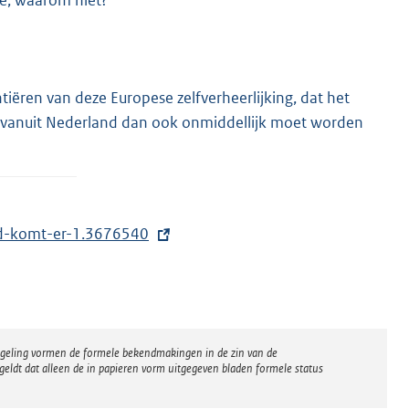
ee, waarom niet?
tiëren van deze Europese zelfverheerlijking, dat het
r vanuit Nederland dan ook onmiddellijk moet worden
tad-komt-er-1.3676540
regeling vormen de formele bekendmakingen in de zin van de
eldt dat alleen de in papieren vorm uitgegeven bladen formele status