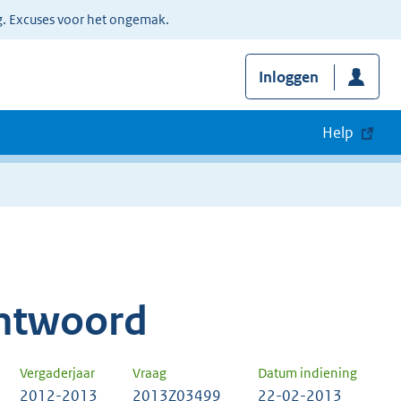
g. Excuses voor het ongemak.
Inloggen
Help
ntwoord
Vergaderjaar
Vraag
Datum indiening
2012-2013
2013Z03499
22-02-2013