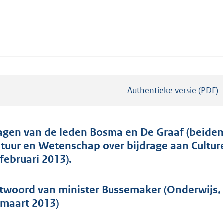
Authentieke versie (PDF)
b
e
s
t
agen van de leden Bosma en De Graaf (beiden
a
ltuur en Wetenschap over bijdrage aan Cultu
n
 februari 2013).
d
s
twoord van minister Bussemaker (Onderwijs,
g
 maart 2013)
r