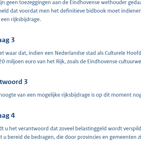
zijn geen toezeggingen aan de Eindhovense wethouder gedaan
eld dat voordat men het definitieve bidbook moet indienen (1
 een rijksbijdrage.
aag 3
het waar dat, indien een Nederlandse stad als Culturele Ho
20 miljoen euro van het Rijk, zoals de Eindhovense cultuur
twoord 3
hoogte van een mogelijke rijksbijdrage is op dit moment no
aag 4
dt u het verantwoord dat zoveel belastinggeld wordt verspil
t u bereid de bedragen, die door provincies en gemeenten z