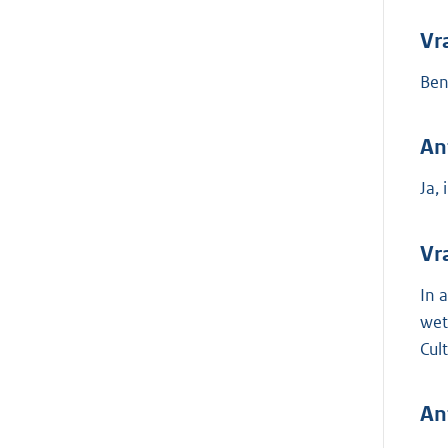
Vr
Ben
An
Ja,
Vr
In 
wet
Cul
An