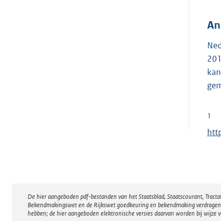
An
Ned
201
kan
gem
1
E
htt
x
t
e
r
De hier aangeboden pdf-bestanden van het Staatsblad, Staatscourant, Tract
Disclaimer
n
Bekendmakingswet en de Rijkswet goedkeuring en bekendmaking verdragen voor
e
hebben; de hier aangeboden elektronische versies daarvan worden bij wijze 