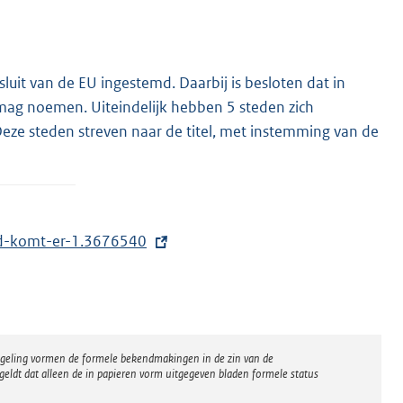
luit van de EU ingestemd. Daarbij is besloten dat in
mag noemen. Uiteindelijk hebben 5 steden zich
eze steden streven naar de titel, met instemming van de
tad-komt-er-1.3676540
regeling vormen de formele bekendmakingen in de zin van de
eldt dat alleen de in papieren vorm uitgegeven bladen formele status