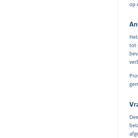
op 
An
Het
tot
bev
ver
Pro
gem
Vr
Dee
bel
afg