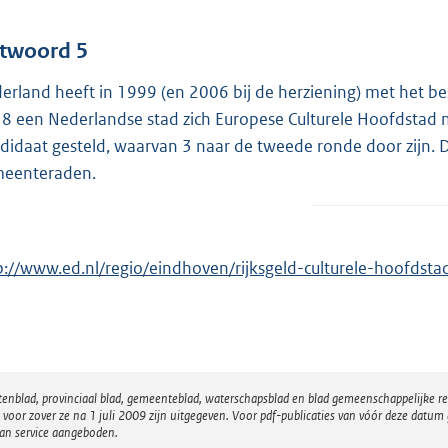
twoord 5
erland heeft in 1999 (en 2006 bij de herziening) met het bes
8 een Nederlandse stad zich Europese Culturele Hoofdstad 
didaat gesteld, waarvan 3 naar de tweede ronde door zijn. D
eenteraden.
p://www.ed.nl/regio/eindhoven/rijksgeld-culturele-hoofds
atenblad, provinciaal blad, gemeenteblad, waterschapsblad en blad gemeenschappelijke 
 zover ze na 1 juli 2009 zijn uitgegeven. Voor pdf-publicaties van vóór deze datum g
van service aangeboden.