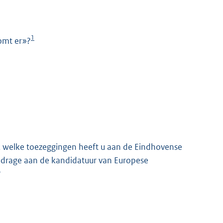
1
komt er»?
K
, welke toezeggingen heeft u aan de Eindhovense
drage aan de kandidatuur van Europese
?