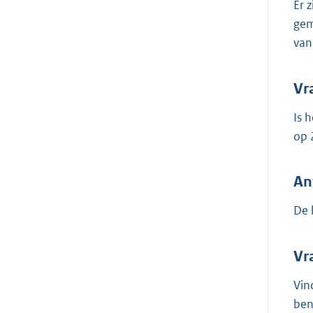
Er 
gem
van
Vr
Is 
op 
An
De 
Vr
Vin
ben