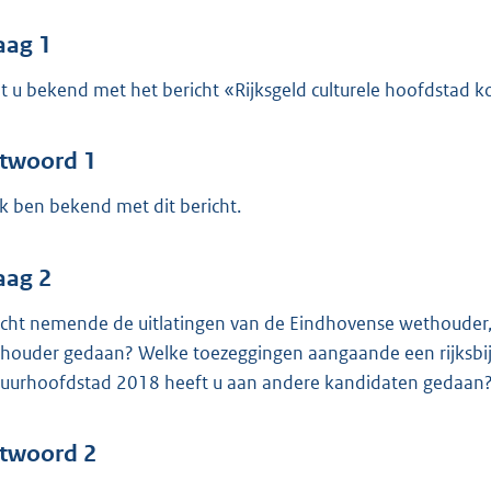
o
o
aag 1
t
t u bekend met het bericht «Rijksgeld culturele hoofdstad 
t
e
:
twoord 1
4
 ik ben bekend met dit bericht.
3
b
aag 2
acht nemende de uitlatingen van de Eindhovense wethouder
houder gedaan? Welke toezeggingen aangaande een rijksbij
tuurhoofdstad 2018 heeft u aan andere kandidaten gedaan
twoord 2