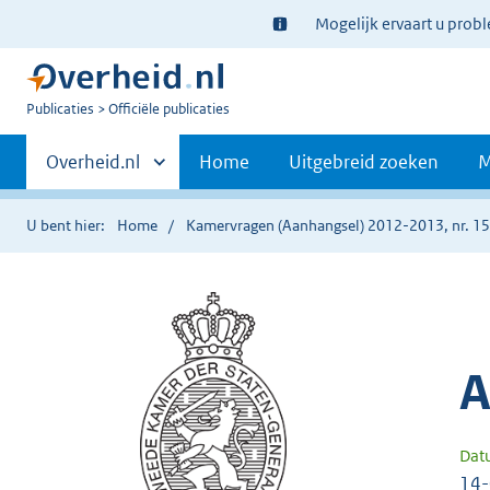
Ter
Mogelijk ervaart u prob
informatie:
U
Publicaties
Officiële publicaties
bent
Primaire
nu
Andere
Overheid.nl
Home
Uitgebreid zoeken
M
hier:
sites
navigatie
binnen
U bent hier:
Home
Kamervragen (Aanhangsel) 2012-2013, nr. 1
A
Dat
14