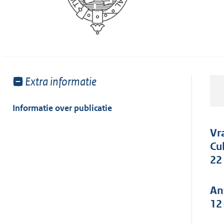
Toon
Extra informatie
meer
van:
Informatie over publicatie
Vr
Cu
22
An
12