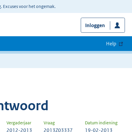
g. Excuses voor het ongemak.
Inloggen
Help
ntwoord
Vergaderjaar
Vraag
Datum indiening
2012-2013
2013Z03337
19-02-2013