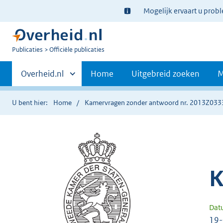
Ter
Mogelijk ervaart u prob
informatie:
U
Publicaties
Officiële publicaties
bent
Primaire
nu
Andere
Overheid.nl
Home
Uitgebreid zoeken
M
hier:
sites
navigatie
binnen
U bent hier:
Home
Kamervragen zonder antwoord nr. 2013Z033
K
Dat
19