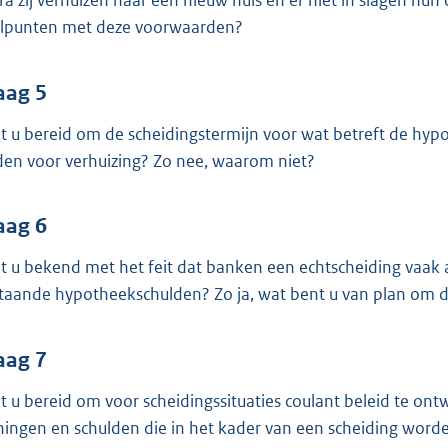
ra zij verhuizen naar een nieuw huis en er niet in slagen hun
lpunten met deze voorwaarden?
aag 5
t u bereid om de scheidingstermijn voor wat betreft de hypot
den voor verhuizing? Zo nee, waarom niet?
aag 6
t u bekend met het feit dat banken een echtscheiding vaak
taande hypotheekschulden? Zo ja, wat bent u van plan om 
aag 7
t u bereid om voor scheidingssituaties coulant beleid te on
ingen en schulden die in het kader van een scheiding worde