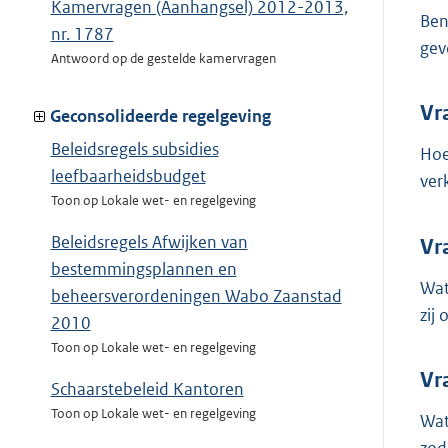
Kamervragen (Aanhangsel) 2012-2013,
Ben
nr. 1787
gev
Antwoord op de gestelde kamervragen
Vr
Geconsolideerde regelgeving
Beleidsregels subsidies
Hoe
leefbaarheidsbudget
ver
Toon op Lokale wet- en regelgeving
Beleidsregels Afwijken van
Vr
bestemmingsplannen en
Wat
beheersverordeningen Wabo Zaanstad
zij
2010
Toon op Lokale wet- en regelgeving
Vr
Schaarstebeleid Kantoren
Toon op Lokale wet- en regelgeving
Wat