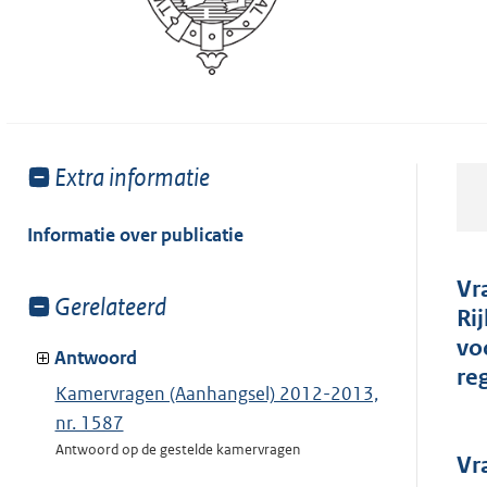
Toon
Extra informatie
meer
van:
Informatie over publicatie
Vr
Toon
Gerelateerd
Ri
meer
vo
van:
Antwoord
re
Kamervragen (Aanhangsel) 2012-2013,
nr. 1587
Antwoord op de gestelde kamervragen
Vr