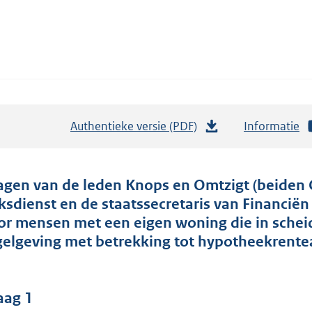
Authentieke versie (PDF)
b
Informatie
e
s
t
agen van de leden Knops en Omtzigt (beiden 
a
jksdienst en de staatssecretaris van Financi
n
or mensen met een eigen woning die in scheid
d
gelgeving met betrekking tot hypotheekrentea
s
g
r
aag 1