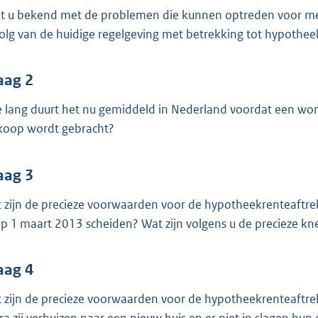
o
t u bekend met de problemen die kunnen optreden voor mens
o
olg van de huidige regelgeving met betrekking tot hypothee
t
t
e
aag 2
:
 lang duurt het nu gemiddeld in Nederland voordat een won
4
koop wordt gebracht?
1
K
aag 3
b
 zijn de precieze voorwaarden voor de hypotheekrenteaftre
 op 1 maart 2013 scheiden? Wat zijn volgens u de precieze 
aag 4
 zijn de precieze voorwaarden voor de hypotheekrenteaftre