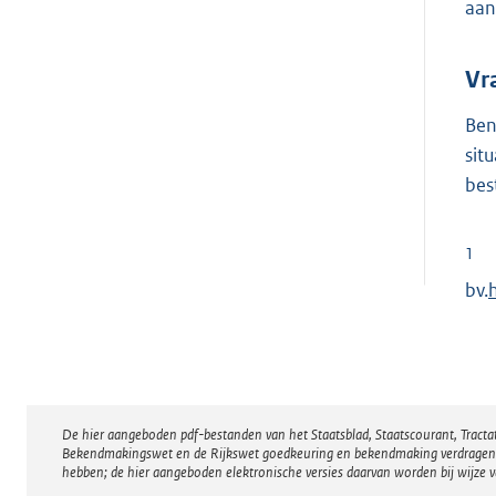
aan
Vr
Ben
sit
bes
1
bv.
t
r
De hier aangeboden pdf-bestanden van het Staatsblad, Staatscourant, Tract
Disclaimer
Bekendmakingswet en de Rijkswet goedkeuring en bekendmaking verdragen voor
hebben; de hier aangeboden elektronische versies daarvan worden bij wijze 