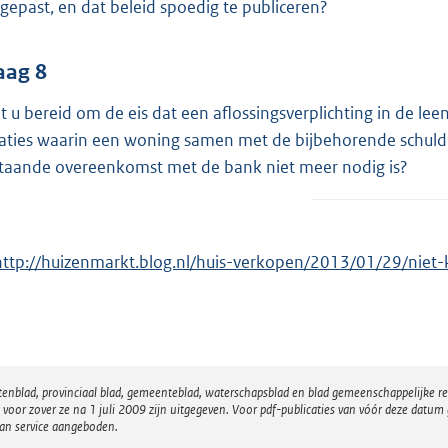
gepast, en dat beleid spoedig te publiceren?
aag 8
t u bereid om de eis dat een aflossingsverplichting in de le
uaties waarin een woning samen met de bijbehorende schuld
taande overeenkomst met de bank niet meer nodig is?
E
http://huizenmarkt.blog.nl/huis-verkopen/2013/01/29/nie
x
e
atenblad, provinciaal blad, gemeenteblad, waterschapsblad en blad gemeenschappelijke 
n
 zover ze na 1 juli 2009 zijn uitgegeven. Voor pdf-publicaties van vóór deze datum g
e
van service aangeboden.