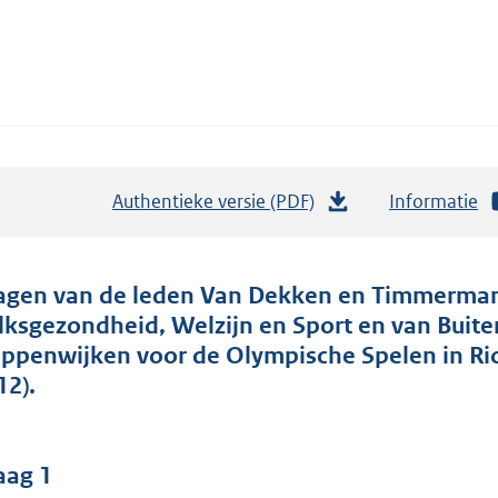
Authentieke versie (PDF)
b
Informatie
e
s
t
agen van de leden Van Dekken en Timmermans
a
lksgezondheid, Welzijn en Sport en van Buite
n
oppenwijken voor de Olympische Spelen in Rio
d
12).
s
g
r
aag 1