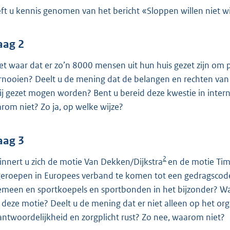
o
ft u kennis genomen van het bericht «Sloppen willen niet w
o
t
t
aag 2
e
het waar dat er zo’n 8000 mensen uit hun huis gezet zijn om
:
rnooien? Deelt u de mening dat de belangen en rechten van
4
ij gezet mogen worden? Bent u bereid deze kwestie in intern
1
rom niet? Zo ja, op welke wijze?
K
b
aag 3
2
innert u zich de motie Van Dekken/Dijkstra
en de motie Ti
eroepen in Europees verband te komen tot een gedragscode
emeen en sportkoepels en sportbonden in het bijzonder? Wat
 deze motie? Deelt u de mening dat er niet alleen op het o
antwoordelijkheid en zorgplicht rust? Zo nee, waarom niet?