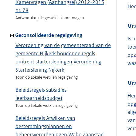
Kamervragen (Aanhangsel) 2012-2013,
Hee
nr. 78
Antwoord op de gestelde kamervragen
Vr
Geconsolideerde regelgeving
Is 
Verordening van de gemeenteraad van de
toe
gemeente Nijkerk houdende regels
opz
omtrent startersleningen Verordening
waa
Starterslening Nijkerk
Toon op Lokale wet- en regelgeving
Vr
Beleidsregels subsidies
Her
leefbaarheidsbudget
opg
Toon op Lokale wet- en regelgeving
alg
Beleidsregels Afwijken van
van
bestemmingsplannen en
ver
beheersverordeningen Wabo Zaanstad