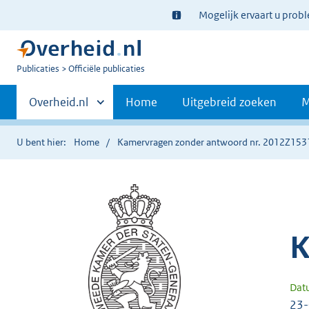
Ter
Mogelijk ervaart u prob
informatie:
U
Publicaties
Officiële publicaties
bent
Primaire
nu
Andere
Overheid.nl
Home
Uitgebreid zoeken
M
hier:
sites
navigatie
binnen
U bent hier:
Home
Kamervragen zonder antwoord nr. 2012Z153
K
Dat
23