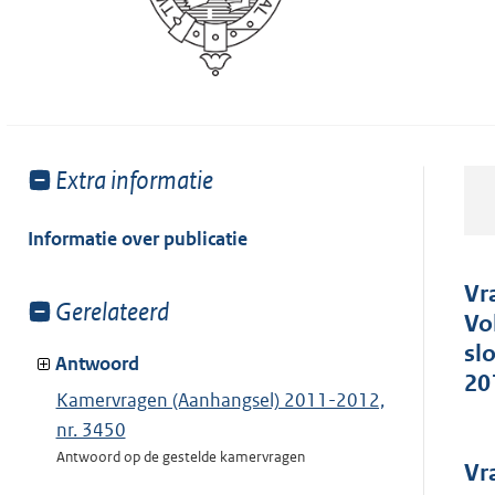
Toon
Extra informatie
meer
van:
Informatie over publicatie
Vr
Toon
Gerelateerd
Vo
meer
sl
van:
Antwoord
20
Kamervragen (Aanhangsel) 2011-2012,
nr. 3450
Antwoord op de gestelde kamervragen
Vr