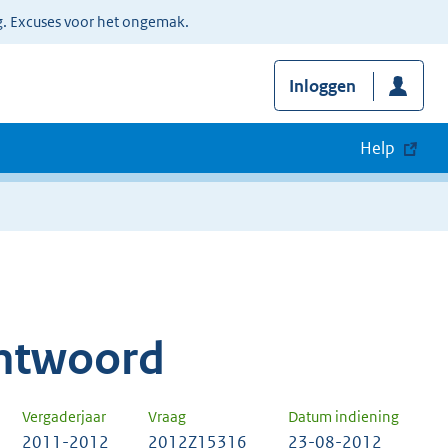
g. Excuses voor het ongemak.
Inloggen
Help
ntwoord
Vergaderjaar
Vraag
Datum indiening
2011-2012
2012Z15316
23-08-2012