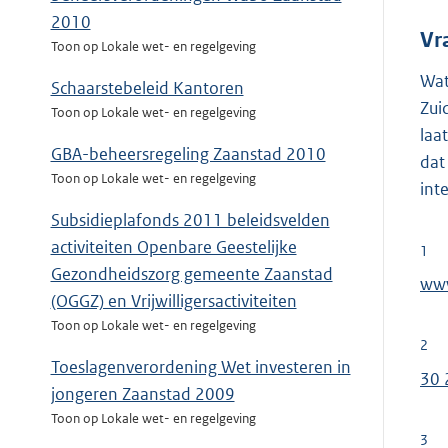
2010
Vr
Toon op Lokale wet- en regelgeving
Wat
Schaarstebeleid Kantoren
Zui
Toon op Lokale wet- en regelgeving
laa
GBA-beheersregeling Zaanstad 2010
dat
Toon op Lokale wet- en regelgeving
int
Subsidieplafonds 2011 beleidsvelden
activiteiten Openbare Geestelijke
1
Gezondheidszorg gemeente Zaanstad
E
www
(OGGZ) en Vrijwilligersactiviteiten
x
Toon op Lokale wet- en regelgeving
t
2
e
Toeslagenverordening Wet investeren in
30 
r
jongeren Zaanstad 2009
n
Toon op Lokale wet- en regelgeving
3
e