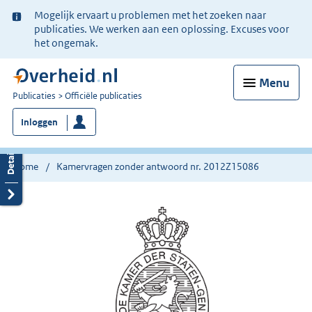
Ter
Mogelijk ervaart u problemen met het zoeken naar
informatie:
publicaties. We werken aan een oplossing. Excuses voor
het ongemak.
Menu
U
Publicaties
Officiële publicaties
bent
Inloggen
nu
hier:
Home
Kamervragen zonder antwoord nr. 2012Z15086