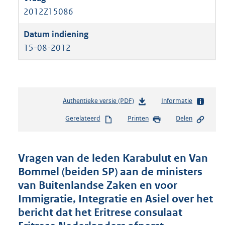
2012Z15086
15-08-2012
Authentieke versie (PDF)
b
Informatie
e
Gerelateerd
Printen
Delen
s
t
a
n
Vragen van de leden Karabulut en Van
d
Bommel (beiden SP) aan de ministers
s
van Buitenlandse Zaken en voor
g
r
Immigratie, Integratie en Asiel over het
o
bericht dat het Eritrese consulaat
o