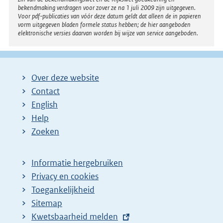
bekendmaking verdragen voor zover ze na 1 juli 2009 zijn uitgegeven.
i
Voor pdf-publicaties van vóór deze datum geldt dat alleen de in papieren
n
vorm uitgegeven bladen formele status hebben; de hier aangeboden
elektronische versies daarvan worden bij wijze van service aangeboden.
k
:
Over deze website
Contact
English
Help
Zoeken
Informatie hergebruiken
Privacy en cookies
Toegankelijkheid
Sitemap
E
Kwetsbaarheid melden