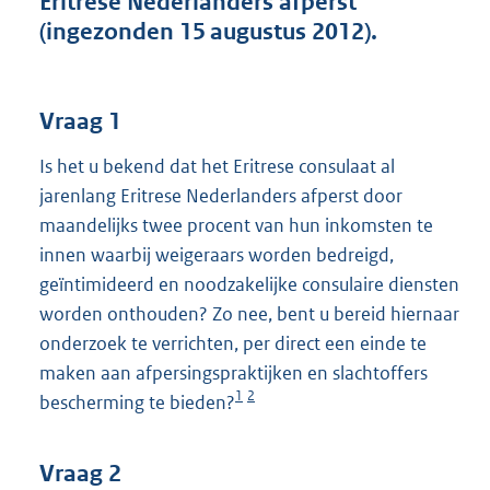
Eritrese Nederlanders afperst
t
(ingezonden 15 augustus 2012).
t
e
:
4
Vraag 1
2
K
Is het u bekend dat het Eritrese consulaat al
b
jarenlang Eritrese Nederlanders afperst door
maandelijks twee procent van hun inkomsten te
innen waarbij weigeraars worden bedreigd,
geïntimideerd en noodzakelijke consulaire diensten
worden onthouden? Zo nee, bent u bereid hiernaar
onderzoek te verrichten, per direct een einde te
maken aan afpersingspraktijken en slachtoffers
1
2
bescherming te bieden?
Vraag 2