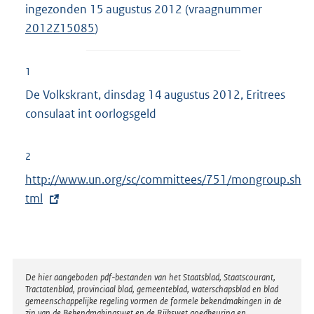
ingezonden 15 augustus 2012 (vraagnummer
2012Z15085
)
1
De Volkskrant, dinsdag 14 augustus 2012, Eritrees
consulaat int oorlogsgeld
2
E
http://www.un.org/sc/committees/751/mongroup.sh
x
tml
t
e
r
n
Disclaimer
De hier aangeboden pdf-bestanden van het Staatsblad, Staatscourant,
Tractatenblad, provinciaal blad, gemeenteblad, waterschapsblad en blad
e
gemeenschappelijke regeling vormen de formele bekendmakingen in de
l
zin van de Bekendmakingswet en de Rijkswet goedkeuring en