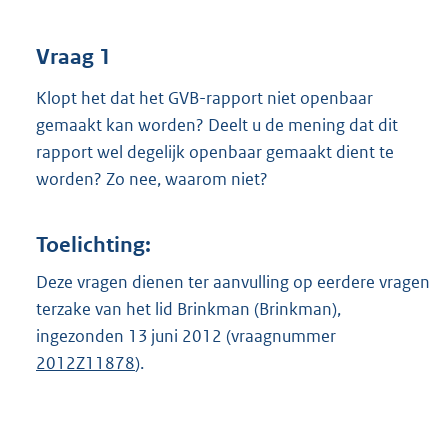
t
t
e
Vraag 1
:
3
Klopt het dat het GVB-rapport niet openbaar
6
gemaakt kan worden? Deelt u de mening dat dit
K
rapport wel degelijk openbaar gemaakt dient te
b
worden? Zo nee, waarom niet?
Toelichting:
Deze vragen dienen ter aanvulling op eerdere vragen
terzake van het lid Brinkman (Brinkman),
ingezonden 13 juni 2012 (vraagnummer
2012Z11878
).