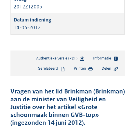
2012Z12005
14-06-2012
Authentieke versie (PDF)
b
Informatie
e
Gerelateerd
Printen
Delen
s
t
a
n
Vragen van het lid Brinkman (Brinkman)
d
aan de minister van Veiligheid en
s
Justitie over het artikel «Grote
g
r
schoonmaak binnen GVB-top»
o
(ingezonden 14 juni 2012).
o