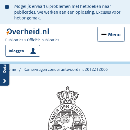
Ter
Mogelijk ervaart u problemen met het zoeken naar
informatie:
publicaties. We werken aan een oplossing. Excuses voor
het ongemak.
Menu
U
Publicaties
Officiële publicaties
bent
Inloggen
nu
hier:
Home
Kamervragen zonder antwoord nr. 2012Z12005