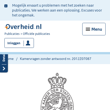
Ter
Mogelijk ervaart u problemen met het zoeken naar
informatie:
publicaties. We werken aan een oplossing. Excuses voor
het ongemak.
Menu
U
Publicaties
Officiële publicaties
bent
Inloggen
nu
hier:
Home
Kamervragen zonder antwoord nr. 2012Z07087