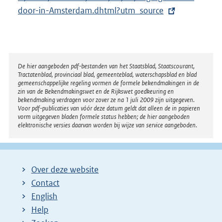
t
door-in-Amsterdam.dhtml?utm_source
e
r
n
e
Disclaimer
De hier aangeboden pdf-bestanden van het Staatsblad, Staatscourant,
Tractatenblad, provinciaal blad, gemeenteblad, waterschapsblad en blad
l
gemeenschappelijke regeling vormen de formele bekendmakingen in de
i
zin van de Bekendmakingswet en de Rijkswet goedkeuring en
bekendmaking verdragen voor zover ze na 1 juli 2009 zijn uitgegeven.
n
Voor pdf-publicaties van vóór deze datum geldt dat alleen de in papieren
k
vorm uitgegeven bladen formele status hebben; de hier aangeboden
elektronische versies daarvan worden bij wijze van service aangeboden.
:
Over deze website
Contact
English
Help