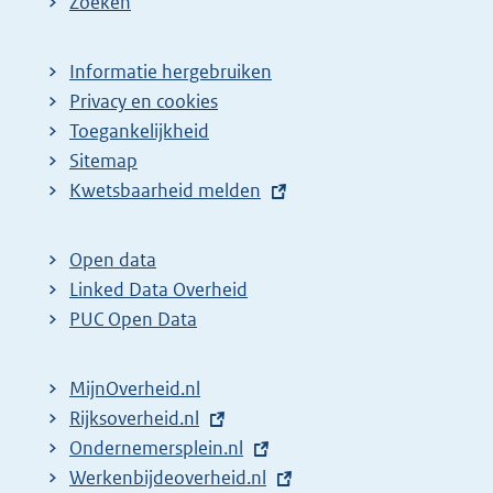
Zoeken
Informatie hergebruiken
Privacy en cookies
Toegankelijkheid
Sitemap
E
Kwetsbaarheid melden
x
t
Open data
e
Linked Data Overheid
r
PUC Open Data
n
e
MijnOverheid.nl
l
E
Rijksoverheid.nl
i
x
E
Ondernemersplein.nl
n
t
x
E
Werkenbijdeoverheid.nl
k