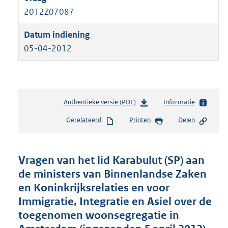
2012Z07087
05-04-2012
Authentieke versie (PDF)
b
Informatie
e
Gerelateerd
Printen
Delen
s
t
a
n
Vragen van het lid Karabulut (SP) aan
d
de ministers van Binnenlandse Zaken
s
en Koninkrijksrelaties en voor
g
r
Immigratie, Integratie en Asiel over de
o
toegenomen woonsegregatie in
o