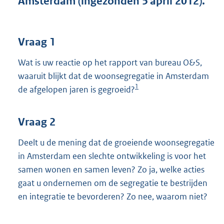
Amsterdam (ingezonden 5 april 2012).
t
t
e
:
Vraag 1
3
8
Wat is uw reactie op het rapport van bureau O&S,
K
waaruit blijkt dat de woonsegregatie in Amsterdam
b
1
de afgelopen jaren is gegroeid?
Vraag 2
Deelt u de mening dat de groeiende woonsegregatie
in Amsterdam een slechte ontwikkeling is voor het
samen wonen en samen leven? Zo ja, welke acties
gaat u ondernemen om de segregatie te bestrijden
en integratie te bevorderen? Zo nee, waarom niet?