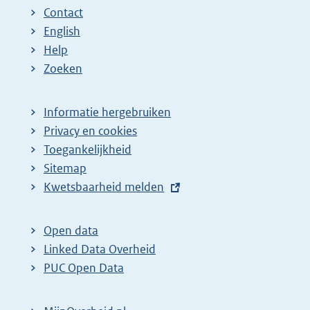
Contact
English
Help
Zoeken
Informatie hergebruiken
Privacy en cookies
Toegankelijkheid
Sitemap
E
Kwetsbaarheid melden
x
t
Open data
e
Linked Data Overheid
r
PUC Open Data
n
e