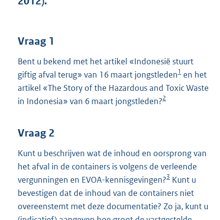
2012).
t
t
e
:
Vraag 1
4
1
Bent u bekend met het artikel «Indonesië stuurt
K
1
giftig afval terug» van 16 maart jongstleden
en het
b
artikel «The Story of the Hazardous and Toxic Waste
2
in Indonesia» van 6 maart jongstleden?
Vraag 2
Kunt u beschrijven wat de inhoud en oorsprong van
het afval in de containers is volgens de verleende
3
vergunningen en EVOA-kennisgevingen?
Kunt u
bevestigen dat de inhoud van de containers niet
overeenstemt met deze documentatie? Zo ja, kunt u
(indicatief) aangeven hoe groot de vastgestelde