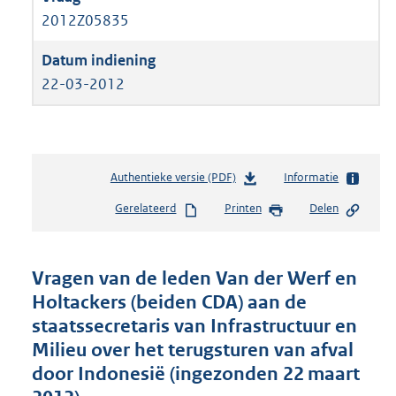
2012Z05835
22-03-2012
Authentieke versie (PDF)
b
Informatie
e
Gerelateerd
Printen
Delen
s
t
a
n
Vragen van de leden Van der Werf en
d
Holtackers (beiden CDA) aan de
s
staatssecretaris van Infrastructuur en
g
r
Milieu over het terugsturen van afval
o
door Indonesië (ingezonden 22 maart
o