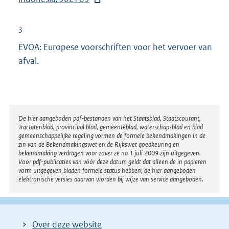
l
e
i
r
3
n
n
EVOA: Europese voorschriften voor het vervoer van
k
e
afval.
:
l
i
n
k
Disclaimer
De hier aangeboden pdf-bestanden van het Staatsblad, Staatscourant,
:
Tractatenblad, provinciaal blad, gemeenteblad, waterschapsblad en blad
gemeenschappelijke regeling vormen de formele bekendmakingen in de
zin van de Bekendmakingswet en de Rijkswet goedkeuring en
bekendmaking verdragen voor zover ze na 1 juli 2009 zijn uitgegeven.
Voor pdf-publicaties van vóór deze datum geldt dat alleen de in papieren
vorm uitgegeven bladen formele status hebben; de hier aangeboden
elektronische versies daarvan worden bij wijze van service aangeboden.
Over deze website