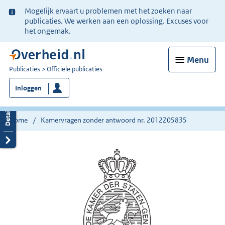
Ter
Mogelijk ervaart u problemen met het zoeken naar
informatie:
publicaties. We werken aan een oplossing. Excuses voor
het ongemak.
Menu
U
Publicaties
Officiële publicaties
bent
Inloggen
nu
hier:
Home
Kamervragen zonder antwoord nr. 2012Z05835