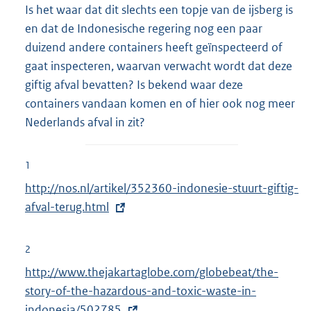
Is het waar dat dit slechts een topje van de ijsberg is
en dat de Indonesische regering nog een paar
duizend andere containers heeft geïnspecteerd of
gaat inspecteren, waarvan verwacht wordt dat deze
giftig afval bevatten? Is bekend waar deze
containers vandaan komen en of hier ook nog meer
Nederlands afval in zit?
1
E
http://nos.nl/artikel/352360-indonesie-stuurt-giftig-
x
afval-terug.html
t
e
2
r
E
http://www.thejakartaglobe.com/globebeat/the-
n
x
story-of-the-hazardous-and-toxic-waste-in-
e
t
indonesia/502785