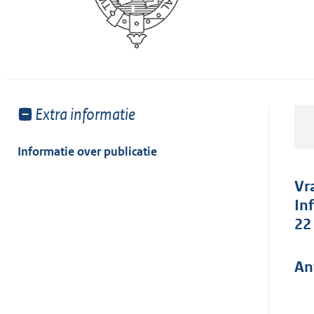
Toon
Extra informatie
meer
van:
Informatie over publicatie
Vr
In
22
An