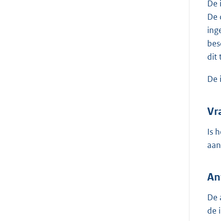
De 
De 
ing
bes
dit
De 
Vr
Is 
aan
An
De 
de 