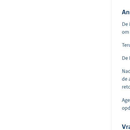
An
De 
om 
Ter
De 
Nad
de 
ret
Age
opd
Vr