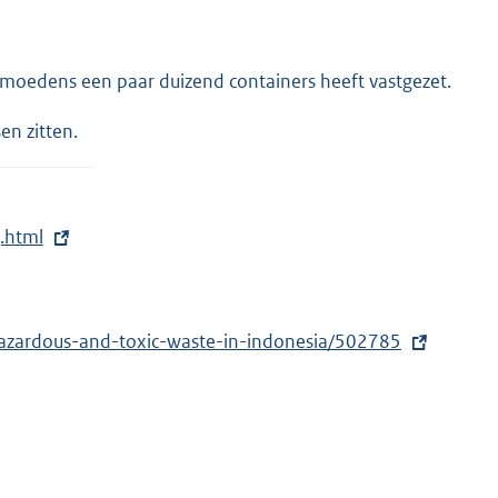
vermoedens een paar duizend containers heeft vastgezet.
en zitten.
g.html
hazardous-and-toxic-waste-in-indonesia/502785