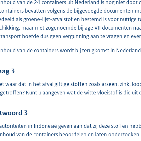
inhoud van de 24 containers uit Nederland is nog niet door 
containers bevatten volgens de bijgevoegde documenten meta
edeeld als groene-lijst-afvalstof en bestemd is voor nuttige
chikking, maar met zogenoemde bijlage VII documenten naa
 transport hoefde dus geen vergunning aan te vragen en ev
inhoud van de containers wordt bij terugkomst in Nederlan
aag 3
het waar dat in het afval giftige stoffen zoals arseen, zink, lo
getroffen? Kunt u aangeven wat de witte vloeistof is die uit
twoord 3
autoriteiten in Indonesië geven aan dat zij deze stoffen heb
inhoud van de containers beoordelen en laten onderzoeken. 