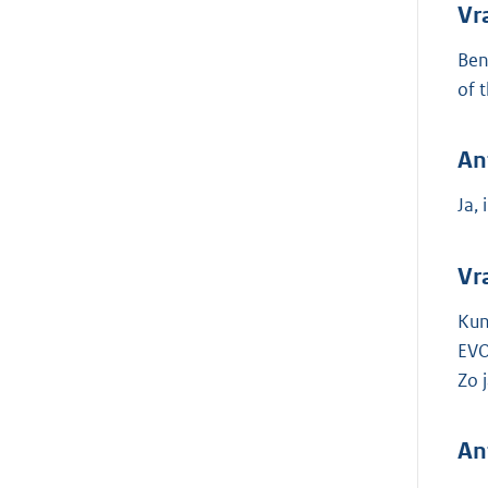
Vr
Ben
of 
An
Ja,
Vr
Kun
EVO
Zo 
An