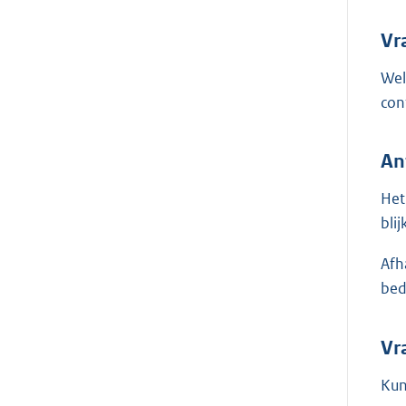
Vr
Wel
con
An
Het
bli
Afh
bed
Vr
Kun