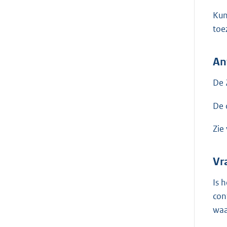
Kun
toe
An
De 
De 
Zie
Vr
Is 
con
waa