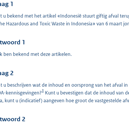
o
aag 1
o
t u bekend met het artikel «Indonesië stuurt giftig afval te
t
the Hazardous and Toxic Waste in Indonesia» van 6 maart jo
t
e
:
twoord 1
4
 ik ben bekend met deze artikelen.
5
b
aag 2
t u beschrijven wat de inhoud en oorsprong van het afval in
3
A-kennisgevingen?
Kunt u bevestigen dat de inhoud van d
ja, kunt u (indicatief) aangeven hoe groot de vastgestelde afw
twoord 2