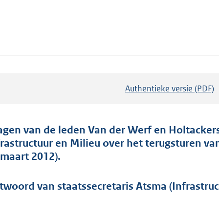
Authentieke versie (PDF)
b
e
s
t
agen van de leden Van der Werf en Holtackers
a
frastructuur en Milieu over het terugsturen v
n
 maart 2012).
d
s
twoord van staatssecretaris Atsma (Infrastruct
g
r