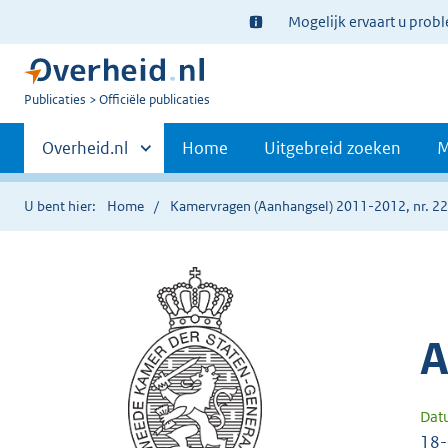
Ter
Mogelijk ervaart u prob
informatie:
U
Publicaties
Officiële publicaties
bent
Primaire
nu
Andere
Overheid.nl
Home
Uitgebreid zoeken
M
hier:
sites
navigatie
binnen
U bent hier:
Home
Kamervragen (Aanhangsel) 2011-2012, nr. 2
A
Dat
18