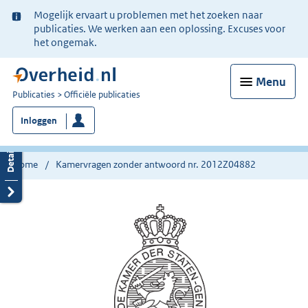
Ter
Mogelijk ervaart u problemen met het zoeken naar
informatie:
publicaties. We werken aan een oplossing. Excuses voor
het ongemak.
Menu
U
Publicaties
Officiële publicaties
bent
Inloggen
nu
hier:
Home
Kamervragen zonder antwoord nr. 2012Z04882