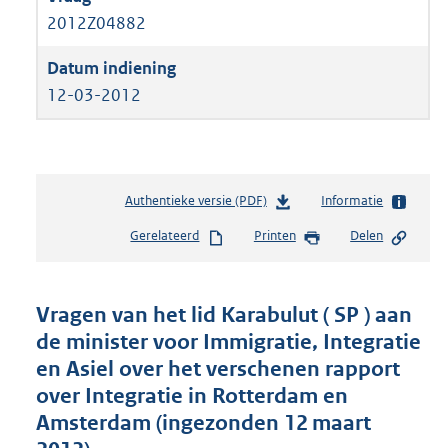
2012Z04882
12-03-2012
Authentieke versie (PDF)
b
Informatie
e
Gerelateerd
Printen
Delen
s
t
a
n
Vragen van het lid Karabulut ( SP ) aan
d
de minister voor Immigratie, Integratie
s
en Asiel over het verschenen rapport
g
r
over Integratie in Rotterdam en
o
Amsterdam (ingezonden 12 maart
o