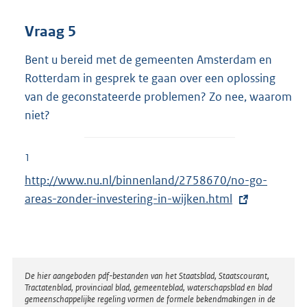
Vraag 5
Bent u bereid met de gemeenten Amsterdam en
Rotterdam in gesprek te gaan over een oplossing
van de geconstateerde problemen? Zo nee, waarom
niet?
1
E
http://www.nu.nl/binnenland/2758670/no-go-
x
areas-zonder-investering-in-wijken.html
t
e
r
n
Disclaimer
De hier aangeboden pdf-bestanden van het Staatsblad, Staatscourant,
Tractatenblad, provinciaal blad, gemeenteblad, waterschapsblad en blad
e
gemeenschappelijke regeling vormen de formele bekendmakingen in de