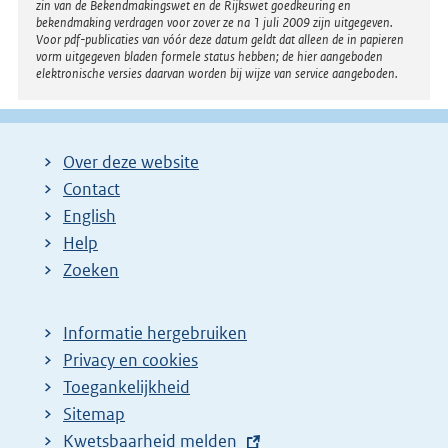
l
zin van de Bekendmakingswet en de Rijkswet goedkeuring en
bekendmaking verdragen voor zover ze na 1 juli 2009 zijn uitgegeven.
i
Voor pdf-publicaties van vóór deze datum geldt dat alleen de in papieren
n
vorm uitgegeven bladen formele status hebben; de hier aangeboden
elektronische versies daarvan worden bij wijze van service aangeboden.
k
:
Over deze website
Contact
English
Help
Zoeken
Informatie hergebruiken
Privacy en cookies
Toegankelijkheid
Sitemap
E
Kwetsbaarheid melden