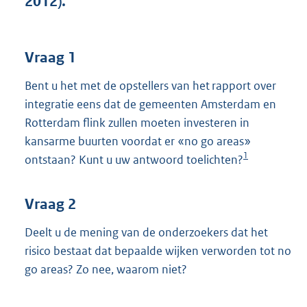
2012).
t
t
e
:
Vraag 1
3
9
Bent u het met de opstellers van het rapport over
K
integratie eens dat de gemeenten Amsterdam en
b
Rotterdam flink zullen moeten investeren in
kansarme buurten voordat er «no go areas»
1
ontstaan? Kunt u uw antwoord toelichten?
Vraag 2
Deelt u de mening van de onderzoekers dat het
risico bestaat dat bepaalde wijken verworden tot no
go areas? Zo nee, waarom niet?