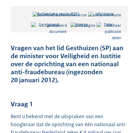
Authentieke versie (PDF)
b
Informatie
e
Gerelateerd
Printen
Delen
s
t
a
n
Vragen van het lid Gesthuizen (SP) aan
d
de minister voor Veiligheid en Justitie
s
over de oprichting van een nationaal
g
r
anti-fraudebureau (ingezonden
o
20 januari 2012).
o
t
t
e
Vraag 1
:
4
Bent u bekend met de uitspraken van een
2
hoogleraar dat de oprichting van één nationaal anti-
K
fraudebureau Nederland zeker € 4 miljard per jaar
b