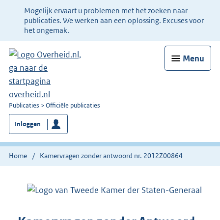
Ter
Mogelijk ervaart u problemen met het zoeken naar
informatie:
publicaties. We werken aan een oplossing. Excuses voor
het ongemak.
Menu
U
Publicaties
Officiële publicaties
bent
Inloggen
nu
hier:
Home
Kamervragen zonder antwoord nr. 2012Z00864