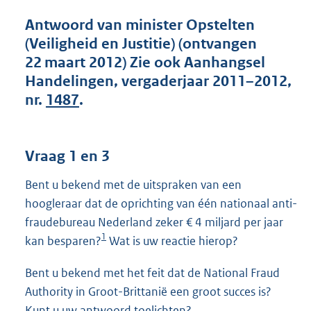
t
t
Antwoord van minister Opstelten
e
(Veiligheid en Justitie) (ontvangen
:
22 maart 2012) Zie ook Aanhangsel
4
6
Handelingen, vergaderjaar 2011–2012,
K
nr.
1487
.
b
Vraag 1 en 3
Bent u bekend met de uitspraken van een
hoogleraar dat de oprichting van één nationaal anti-
fraudebureau Nederland zeker € 4 miljard per jaar
1
kan besparen?
Wat is uw reactie hierop?
Bent u bekend met het feit dat de National Fraud
Authority in Groot-Brittanië een groot succes is?
Kunt u uw antwoord toelichten?