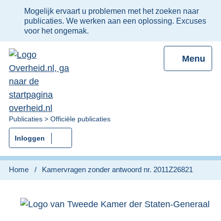
Ter
Mogelijk ervaart u problemen met het zoeken naar
informatie:
publicaties. We werken aan een oplossing. Excuses
voor het ongemak.
Menu
U
Publicaties
Officiële publicaties
bent
Inloggen
nu
hier:
Home
Kamervragen zonder antwoord nr. 2011Z26821