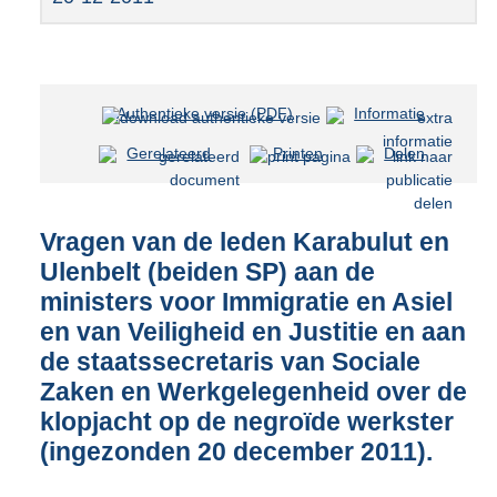
Authentieke versie (PDF)
b
Informatie
e
Gerelateerd
Printen
Delen
s
t
a
n
Vragen van de leden Karabulut en
d
Ulenbelt (beiden SP) aan de
s
ministers voor Immigratie en Asiel
g
r
en van Veiligheid en Justitie en aan
o
de staatssecretaris van Sociale
o
Zaken en Werkgelegenheid over de
t
t
klopjacht op de negroïde werkster
e
(ingezonden 20 december 2011).
:
4