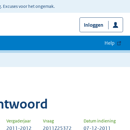
g. Excuses voor het ongemak.
Inloggen
Help
ntwoord
Vergaderjaar
Vraag
Datum indiening
2011-2012
2011Z25372
07-12-2011