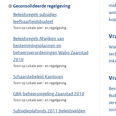
mid
Geconsolideerde regelgeving
won
Beleidsregels subsidies
kop
leefbaarheidsbudget
Toon op Lokale wet- en regelgeving
Vr
Beleidsregels Afwijken van
bestemmingsplannen en
Wat
beheersverordeningen Wabo Zaanstad
sec
2010
ink
Toon op Lokale wet- en regelgeving
Schaarstebeleid Kantoren
Vr
Toon op Lokale wet- en regelgeving
Ben
GBA-beheersregeling Zaanstad 2010
Bud
Toon op Lokale wet- en regelgeving
ver
soc
Subsidieplafonds 2011 beleidsvelden