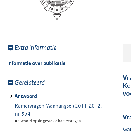
Toon
Extra informatie
meer
van:
Informatie over publicatie
Vr
Toon
Gerelateerd
Ko
meer
vo
van:
Antwoord
Kamervragen (Aanhangsel) 2011-2012,
nr. 954
Vr
Antwoord op de gestelde kamervragen
Wat