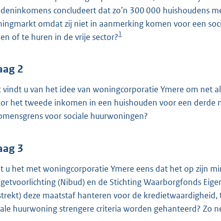
o
deninkomens concludeert dat zo’n 300 000 huishoudens met 
o
ingmarkt omdat zij niet in aanmerking komen voor een so
t
1
en of te huren in de vrije sector?
t
e
:
aag 2
3
 vindt u van het idee van woningcorporatie Ymere om net als
9
tor het tweede inkomen in een huishouden voor een derde mee
K
omensgrens voor sociale huurwoningen?
b
aag 3
t u het met woningcorporatie Ymere eens dat het op zijn min
getvoorlichting (Nibud) en de Stichting Waarborgfonds Eig
strekt) deze maatstaf hanteren voor de kredietwaardigheid, 
iale huurwoning strengere criteria worden gehanteerd? Zo 