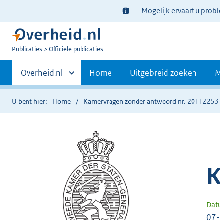
Ter
Mogelijk ervaart u prob
informatie:
U
Publicaties
Officiële publicaties
bent
Primaire
nu
Andere
Overheid.nl
Home
Uitgebreid zoeken
M
hier:
sites
navigatie
binnen
U bent hier:
Home
Kamervragen zonder antwoord nr. 2011Z253
K
Dat
07