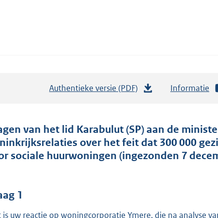
Authentieke versie (PDF)
b
Informatie
e
s
t
agen van het lid Karabulut (SP) aan de minis
a
ninkrijksrelaties over het feit dat 300 000 g
n
or sociale huurwoningen (ingezonden 7 decem
d
s
g
aag 1
r
 is uw reactie op woningcorporatie Ymere, die na analyse va