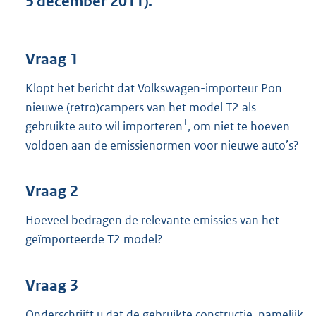
5 december 2011).
t
t
e
:
Vraag 1
3
8
Klopt het bericht dat Volkswagen-importeur Pon
K
nieuwe (retro)campers van het model T2 als
b
1
gebruikte auto wil importeren
, om niet te hoeven
voldoen aan de emissienormen voor nieuwe auto’s?
Vraag 2
Hoeveel bedragen de relevante emissies van het
geïmporteerde T2 model?
Vraag 3
Onderschrijft u dat de gebruikte constructie, namelijk