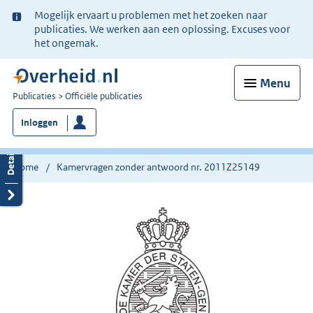
Ter
Mogelijk ervaart u problemen met het zoeken naar
informatie:
publicaties. We werken aan een oplossing. Excuses voor
het ongemak.
Menu
U
Publicaties
Officiële publicaties
bent
Inloggen
nu
hier:
Home
Kamervragen zonder antwoord nr. 2011Z25149