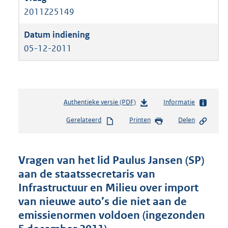
2011Z25149
05-12-2011
Authentieke versie (PDF)
b
Informatie
e
Gerelateerd
Printen
Delen
s
t
a
n
Vragen van het lid Paulus Jansen (SP)
d
aan de staatssecretaris van
s
Infrastructuur en Milieu over import
g
r
van nieuwe auto’s die niet aan de
o
emissienormen voldoen (ingezonden
o