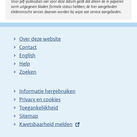
Voor pdf-publicaties van vóór deze datum geldt dat alleen de in papieren
vorm uitgegeven bladen formele status hebben; de hier aangeboden
elektronische versies daarvan worden bij wijze van service aangeboden.
Over deze website
Contact
English
Help
Zoeken
Informatie hergebruiken
Privacy en cookies
Toegankelijkheid
Sitemap
E
Kwetsbaarheid melden
x