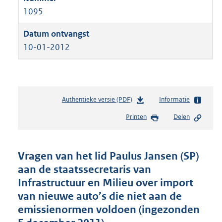
1095
10-01-2012
Authentieke versie (PDF)
b
Informatie
e
Printen
Delen
s
t
a
n
Vragen van het lid Paulus Jansen (SP)
d
aan de staatssecretaris van
s
Infrastructuur en Milieu over import
g
r
van nieuwe auto’s die niet aan de
o
emissienormen voldoen (ingezonden
o