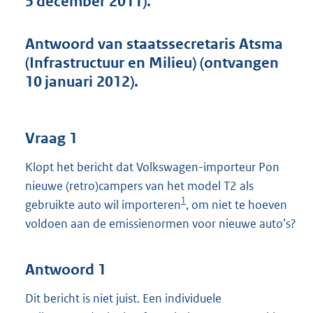
5 december 2011).
t
t
e
Antwoord van staatssecretaris Atsma
:
(Infrastructuur en Milieu) (ontvangen
4
2
10 januari 2012).
K
b
Vraag 1
Klopt het bericht dat Volkswagen-importeur Pon
nieuwe (retro)campers van het model T2 als
1
gebruikte auto wil importeren
, om niet te hoeven
voldoen aan de emissienormen voor nieuwe auto’s?
Antwoord 1
Dit bericht is niet juist. Een individuele