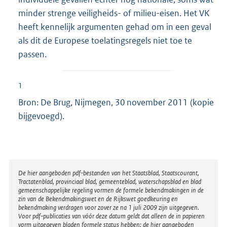
minder strenge veiligheids- of milieu-eisen. Het VK
heeft kennelijk argumenten gehad om in een geval
als dit de Europese toelatingsregels niet toe te
passen.
1
Bron: De Brug, Nijmegen, 30 november 2011 (kopie
bijgevoegd).
Disclaimer
De hier aangeboden pdf-bestanden van het Staatsblad, Staatscourant,
Tractatenblad, provinciaal blad, gemeenteblad, waterschapsblad en blad
gemeenschappelijke regeling vormen de formele bekendmakingen in de
zin van de Bekendmakingswet en de Rijkswet goedkeuring en
bekendmaking verdragen voor zover ze na 1 juli 2009 zijn uitgegeven.
Voor pdf-publicaties van vóór deze datum geldt dat alleen de in papieren
vorm uitgegeven bladen formele status hebben; de hier aangeboden