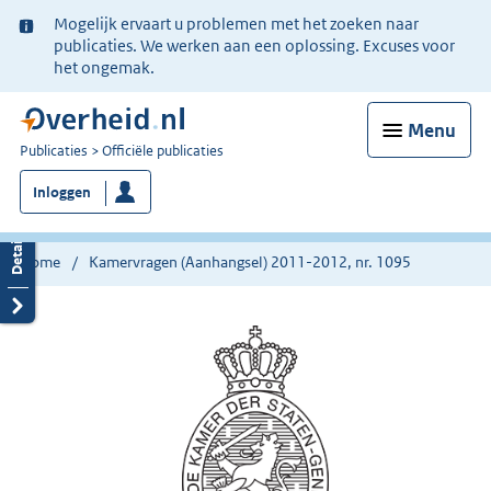
Ter
Mogelijk ervaart u problemen met het zoeken naar
informatie:
publicaties. We werken aan een oplossing. Excuses voor
het ongemak.
Menu
U
Publicaties
Officiële publicaties
bent
Inloggen
nu
hier:
Home
Kamervragen (Aanhangsel) 2011-2012, nr. 1095