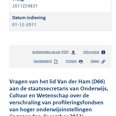
2011Z24837
01-12-2011
Authentieke versie (PDF)
b
Informatie
e
Gerelateerd
Printen
Delen
s
t
a
n
Vragen van het lid Van der Ham (D66)
d
aan de staatssecretaris van Onderwijs,
s
Cultuur en Wetenschap over de
g
r
verschraling van profileringsfondsen
o
van hoger onderwijsinstellingen
o