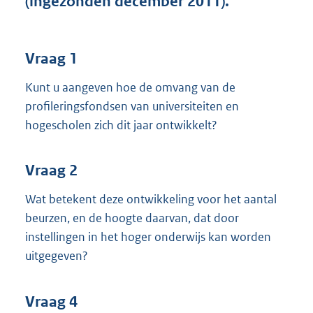
(ingezonden december 2011).
t
t
e
:
Vraag 1
3
7
Kunt u aangeven hoe de omvang van de
K
profileringsfondsen van universiteiten en
b
hogescholen zich dit jaar ontwikkelt?
Vraag 2
Wat betekent deze ontwikkeling voor het aantal
beurzen, en de hoogte daarvan, dat door
instellingen in het hoger onderwijs kan worden
uitgegeven?
Vraag 4