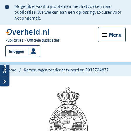
Ter
Mogelijk ervaart u problemen met het zoeken naar
informatie:
publicaties. We werken aan een oplossing. Excuses voor
het ongemak.
Menu
U
Publicaties
Officiële publicaties
bent
Inloggen
nu
hier:
Home
Kamervragen zonder antwoord nr. 2011Z24837