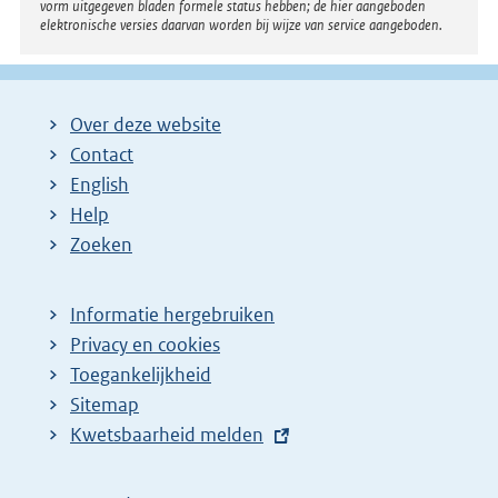
vorm uitgegeven bladen formele status hebben; de hier aangeboden
elektronische versies daarvan worden bij wijze van service aangeboden.
Over deze website
Contact
English
Help
Zoeken
Informatie hergebruiken
Privacy en cookies
Toegankelijkheid
Sitemap
E
Kwetsbaarheid melden
x
t