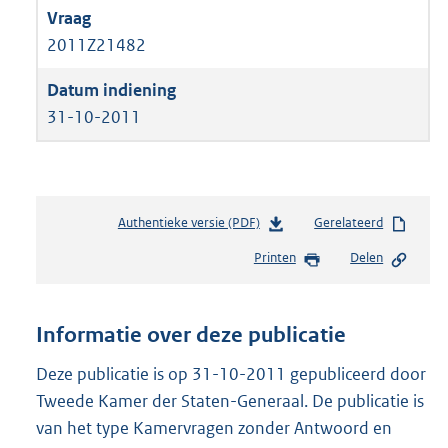
2011Z21482
31-10-2011
Authentieke versie (PDF)
b
Gerelateerd
e
Printen
Delen
s
t
a
n
Informatie over deze publicatie
d
s
Deze publicatie is op 31-10-2011 gepubliceerd door
g
Tweede Kamer der Staten-Generaal. De publicatie is
r
van het type Kamervragen zonder Antwoord en
o