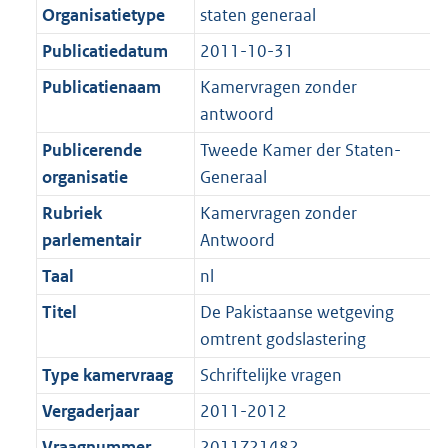
K
2
Organisatietype
staten generaal
t
a
b
K
t
Publicatiedatum
2011-10-31
b
Publicatienaam
Kamervragen zonder
antwoord
Publicerende
Tweede Kamer der Staten-
organisatie
Generaal
Rubriek
Kamervragen zonder
parlementair
Antwoord
Taal
nl
Titel
De Pakistaanse wetgeving
omtrent godslastering
Type kamervraag
Schriftelijke vragen
Vergaderjaar
2011-2012
Vraagnummer
2011Z21482