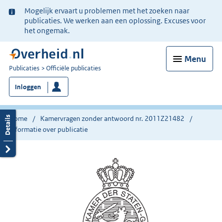
Ter
Mogelijk ervaart u problemen met het zoeken naar
informatie:
publicaties. We werken aan een oplossing. Excuses voor
het ongemak.
Menu
U
Publicaties
Officiële publicaties
bent
Inloggen
nu
hier:
Home
Kamervragen zonder antwoord nr. 2011Z21482
Informatie over publicatie