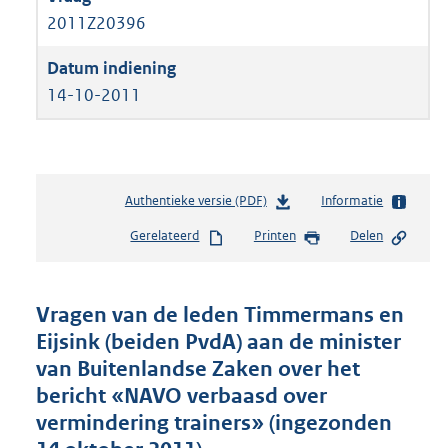
2011Z20396
14-10-2011
Authentieke versie (PDF)
b
Informatie
e
Gerelateerd
Printen
Delen
s
t
a
n
Vragen van de leden Timmermans en
d
Eijsink (beiden PvdA) aan de minister
s
van Buitenlandse Zaken over het
g
r
bericht «NAVO verbaasd over
o
vermindering trainers» (ingezonden
o