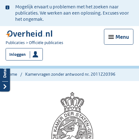
Ter
Mogelijk ervaart u problemen met het zoeken naar
informatie:
publicaties. We werken aan een oplossing. Excuses voor
het ongemak.
Menu
U
Publicaties
Officiële publicaties
bent
Inloggen
nu
hier:
Home
Kamervragen zonder antwoord nr. 2011Z20396