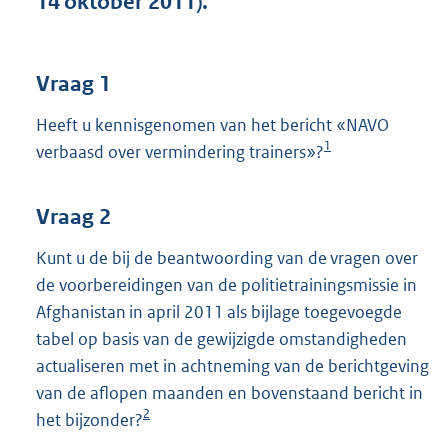
14 oktober 2011).
t
t
e
:
Vraag 1
3
8
Heeft u kennisgenomen van het bericht «NAVO
K
1
verbaasd over vermindering trainers»?
b
Vraag 2
Kunt u de bij de beantwoording van de vragen over
de voorbereidingen van de politietrainingsmissie in
Afghanistan in april 2011 als bijlage toegevoegde
tabel op basis van de gewijzigde omstandigheden
actualiseren met in achtneming van de berichtgeving
van de aflopen maanden en bovenstaand bericht in
2
het bijzonder?