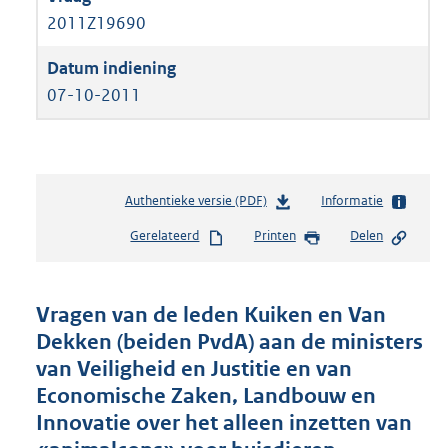
2011Z19690
07-10-2011
Authentieke versie (PDF)
b
Informatie
e
Gerelateerd
Printen
Delen
s
t
a
n
Vragen van de leden Kuiken en Van
d
Dekken (beiden PvdA) aan de ministers
s
van Veiligheid en Justitie en van
g
r
Economische Zaken, Landbouw en
o
Innovatie over het alleen inzetten van
o