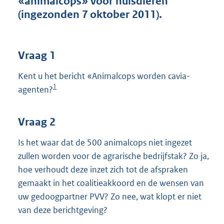
«animalcops» voor huisdieren
t
(ingezonden 7 oktober 2011).
t
e
:
4
Vraag 1
0
K
Kent u het bericht «Animalcops worden cavia-
b
1
agenten?
Vraag 2
Is het waar dat de 500 animalcops niet ingezet
zullen worden voor de agrarische bedrijfstak? Zo ja,
hoe verhoudt deze inzet zich tot de afspraken
gemaakt in het coalitieakkoord en de wensen van
uw gedoogpartner PVV? Zo nee, wat klopt er niet
van deze berichtgeving?