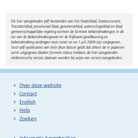
Disclaimer
De hier aangeboden pdf-bestanden van het Staatsblad, Staatscourant,
Tractatenblad, provinciaal blad, gemeenteblad, waterschapsblad en blad
gemeenschappelijke regeling vormen de formele bekendmakingen in de
zin van de Bekendmakingswet en de Rijkswet goedkeuring en
bekendmaking verdragen voor zover ze na 1 juli 2009 zijn uitgegeven.
Voor pdf-publicaties van vóór deze datum geldt dat alleen de in papieren
vorm uitgegeven bladen formele status hebben; de hier aangeboden
elektronische versies daarvan worden bij wijze van service aangeboden.
Over deze website
Contact
English
Help
Zoeken
Informatie hergebruiken