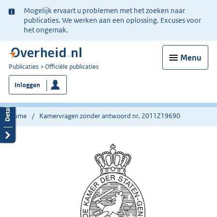
Ter
Mogelijk ervaart u problemen met het zoeken naar
informatie:
publicaties. We werken aan een oplossing. Excuses voor
het ongemak.
Menu
U
Publicaties
Officiële publicaties
bent
Inloggen
nu
hier:
Home
Kamervragen zonder antwoord nr. 2011Z19690