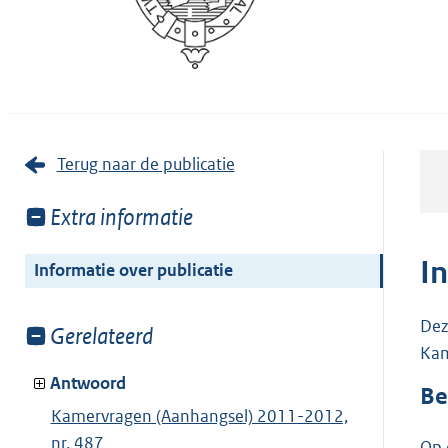
Terug naar de publicatie
Toon
Extra informatie
meer
van:
I
Informatie over publicatie
Dez
Toon
Gerelateerd
Kam
meer
van:
Antwoord
Be
Kamervragen (Aanhangsel) 2011-2012,
nr. 487
Op 