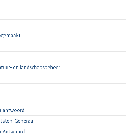
pgemaakt
Natuur- en landschapsbeheer
r antwoord
taten-Generaal
r Antwoord