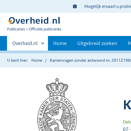
Ter
Mogelijk ervaart u prob
informatie:
U
Publicaties
Officiële publicaties
bent
Primaire
nu
Andere
Overheid.nl
Home
Uitgebreid zoeken
M
hier:
sites
navigatie
binnen
U bent hier:
Home
Kamervragen zonder antwoord nr. 2011Z196
K
Dat
07