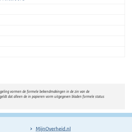
regeling vormen de formele bekendmakingen in de zin van de
eldt dat alleen de in papieren vorm uitgegeven bladen formele status
MijnOverheid.nl