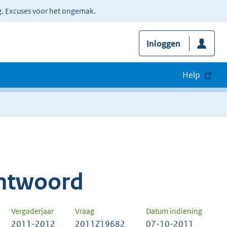
g. Excuses voor het ongemak.
Inloggen
Help
ntwoord
Vergaderjaar
Vraag
Datum indiening
2011-2012
2011Z19682
07-10-2011