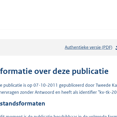
Authentieke versie (PDF)
b
e
s
t
nformatie over deze publicatie
a
n
e publicatie is op 07-10-2011 gepubliceerd door Tweede Kam
d
ervragen zonder Antwoord en heeft als identifier "kv-tk-
s
standsformaten
g
r
dit moment is de publicatie beschikbaar in de volgende for