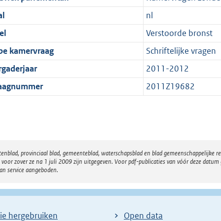
al
nl
el
Verstoorde bronst
pe kamervraag
Schriftelijke vragen
rgaderjaar
2011-2012
aagnummer
2011Z19682
atenblad, provinciaal blad, gemeenteblad, waterschapsblad en blad gemeenschappelijke 
 zover ze na 1 juli 2009 zijn uitgegeven. Voor pdf-publicaties van vóór deze datum g
van service aangeboden.
ie hergebruiken
Open data