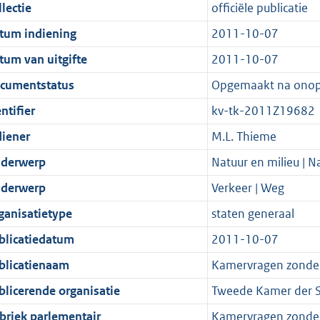
t
a
c
i
:
e
t
t
lectie
officiële publicatie
d
n
i
t
a
c
4
:
e
t
tum indiening
2011-10-07
s
d
e
i
t
a
0
1
:
e
g
s
i
e
i
t
K
0
4
:
tum van uitgifte
2011-10-07
r
g
n
i
e
i
b
K
K
2
cumentstatus
Opgemaakt na ono
o
r
f
n
i
e
b
b
K
ntifier
kv-tk-2011Z19682
o
o
o
f
n
i
b
t
o
r
o
f
n
diener
M.L. Thieme
t
t
m
r
o
f
derwerp
Natuur en milieu | 
e
t
a
m
r
o
derwerp
Verkeer | Weg
:
e
a
a
m
r
2
:
t
a
a
m
ganisatietype
staten generaal
K
2
t
a
a
blicatiedatum
2011-10-07
b
K
t
a
blicatienaam
Kamervragen zonde
b
t
blicerende organisatie
Tweede Kamer der S
briek parlementair
Kamervragen zonde