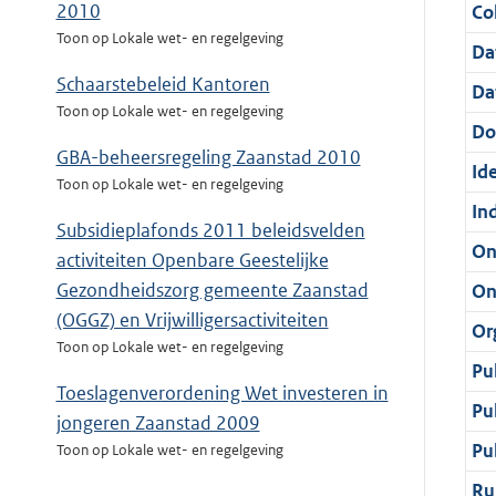
2010
Col
Toon op Lokale wet- en regelgeving
Da
Schaarstebeleid Kantoren
Da
Toon op Lokale wet- en regelgeving
Do
GBA-beheersregeling Zaanstad 2010
Ide
Toon op Lokale wet- en regelgeving
In
Subsidieplafonds 2011 beleidsvelden
On
activiteiten Openbare Geestelijke
Gezondheidszorg gemeente Zaanstad
On
(OGGZ) en Vrijwilligersactiviteiten
Or
Toon op Lokale wet- en regelgeving
Pu
Toeslagenverordening Wet investeren in
Pu
jongeren Zaanstad 2009
Pu
Toon op Lokale wet- en regelgeving
Ru