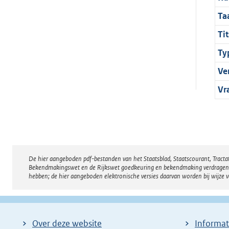
Ta
Tit
Ty
Ve
Vr
De hier aangeboden pdf-bestanden van het Staatsblad, Staatscourant, Tract
Disclaimer
Bekendmakingswet en de Rijkswet goedkeuring en bekendmaking verdragen voor
hebben; de hier aangeboden elektronische versies daarvan worden bij wijze 
Over deze website
Informat