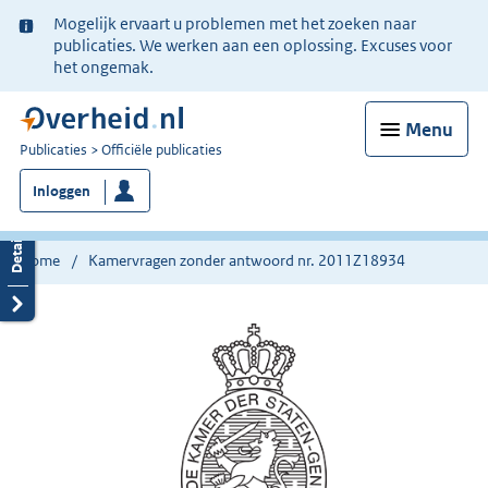
Ter
Mogelijk ervaart u problemen met het zoeken naar
informatie:
publicaties. We werken aan een oplossing. Excuses voor
het ongemak.
Menu
U
Publicaties
Officiële publicaties
bent
Inloggen
nu
hier:
Home
Kamervragen zonder antwoord nr. 2011Z18934