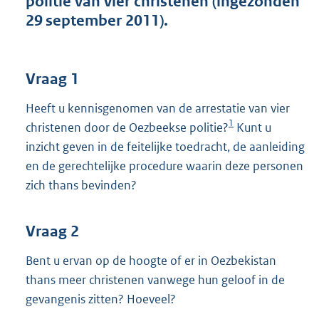
politie van vier christenen (ingezonden
t
29 september 2011).
t
e
:
3
Vraag 1
9
K
Heeft u kennisgenomen van de arrestatie van vier
b
1
christenen door de Oezbeekse politie?
Kunt u
inzicht geven in de feitelijke toedracht, de aanleiding
en de gerechtelijke procedure waarin deze personen
zich thans bevinden?
Vraag 2
Bent u ervan op de hoogte of er in Oezbekistan
thans meer christenen vanwege hun geloof in de
gevangenis zitten? Hoeveel?