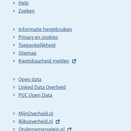
Help
Zoeken
Informatie hergebruiken
Privacy en cookies
Toegankelijkheid
Sitemap
E
Kwetsbaarheid melden
x
t
Open data
e
Linked Data Overheid
r
PUC Open Data
n
e
MijnOverheid.nl
l
E
Rijksoverheid.nl
i
x
E
Ondernemersplein.nl