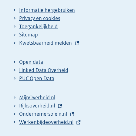
Informatie hergebruiken
Privacy en cookies
Toegankelijkheid
Sitemap
E
Kwetsbaarheid melden
x
t
Open data
e
Linked Data Overheid
r
PUC Open Data
n
e
MijnOverheid.nl
l
E
Rijksoverheid.nl
i
x
E
Ondernemersplein.nl
n
t
x
E
Werkenbijdeoverheid.nl
k
e
t
x
: