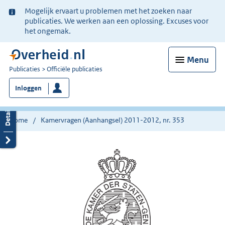
Ter
Mogelijk ervaart u problemen met het zoeken naar
informatie:
publicaties. We werken aan een oplossing. Excuses voor
het ongemak.
Menu
U
Publicaties
Officiële publicaties
bent
Inloggen
nu
hier:
Home
Kamervragen (Aanhangsel) 2011-2012, nr. 353