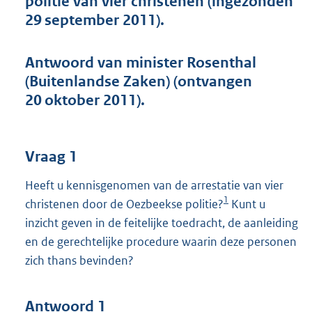
politie van vier christenen (ingezonden
t
29 september 2011).
t
e
:
Antwoord van minister Rosenthal
4
4
(Buitenlandse Zaken) (ontvangen
K
20 oktober 2011).
b
Vraag 1
Heeft u kennisgenomen van de arrestatie van vier
1
christenen door de Oezbeekse politie?
Kunt u
inzicht geven in de feitelijke toedracht, de aanleiding
en de gerechtelijke procedure waarin deze personen
zich thans bevinden?
Antwoord 1