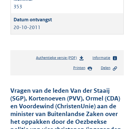
353
20-10-2011
Authentieke versie (PDF)
b
Informatie
e
Printen
Delen
s
t
a
n
Vragen van de leden Van der Staaij
d
(SGP), Kortenoeven (PVV), Ormel (CDA)
s
en Voordewind (ChristenUnie) aan de
g
r
minister van Buitenlandse Zaken over
o
het oppakken door de Oezbeekse
o